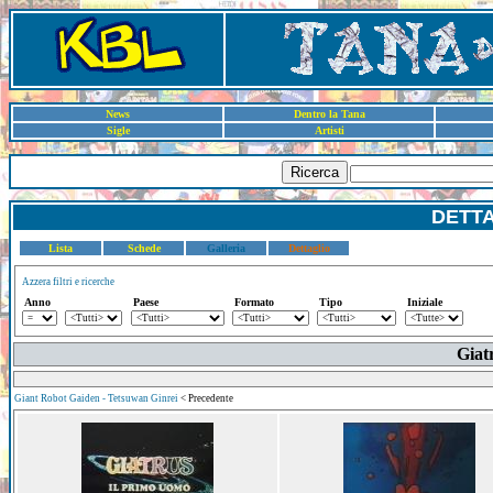
News
Dentro la Tana
Sigle
Artisti
Ricerca
DETT
Lista
Schede
Galleria
Dettaglio
Azzera filtri e ricerche
Anno
Paese
Formato
Tipo
Iniziale
Giat
Giant Robot Gaiden - Tetsuwan Ginrei
< Precedente