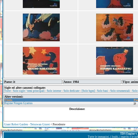
Paese: it
Anno: 1984
Tipo: anim
Sigle ed altre canzoni collegate:
Tutte
-
Solo sigle / temi principali
-
Solo interne
-
Solo dedicate
-
[Solo bgm]
-
Solo basi
-
Solo strumentali
-
Solo
Altre versioni:
Titolo
Pae
Hajime Ningen Gyatrus
jp
Descrizione:
Giant Robot Gaiden - Tetsuwan Ginrei
< Precedente
TDS Engine v. 
Tutte le immagini, i loghi, i marchi e le i