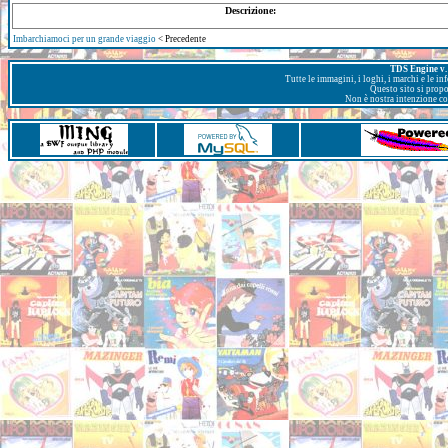
Descrizione:
Imbarchiamoci per un grande viaggio
< Precedente
TDS Engine v. 
Tutte le immagini, i loghi, i marchi e le i
Questo sito si prop
Non è nostra intenzione con