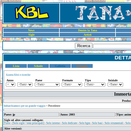
News
Dentro la Tana
Sigle
Artisti
Ricerca
DETT
Lista
Schede
Galleria
Dettaglio
Azzera filtri e ricerche
Anno
Paese
Formato
Tipo
Iniziale
Immorta
Produc
Imbarchiamoci per un grande viaggio
< Precedente
Paese: jp
Anno: 2003
Tipo: anim
Sigle ed altre canzoni collegate:
Tutte
-
[Solo sigle / temi principali]
-
Solo interne
-
Solo dedicate
-
Solo bgm
-
Solo basi
-
Solo strumentali
-
Solo
Altre versioni: