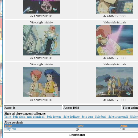
da ANIMEVIDEO
da ANIMEVIDEO
Videosigla iniziale
Videosigla iniziale
da ANIMEVIDEO
da ANIMEVIDEO
Videosigla iniziale
Videosigla iniziale
da ANIMEVIDEO
da ANIMEVIDEO
Paese: it
Anno: 1988
Tipo: anim
Sigle ed altre canzoni collegate:
Tutte
-
Solo sigle / temi principali
-
Solo interne
-
Solo dedicate
-
Solo bgm
-
Solo basi
-
Solo strumentali
-
[Solo 
Altre versioni:
Titolo
Paese
Anno
Dirty Pair
jp
1985
Descrizione: