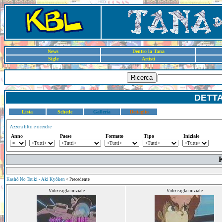
News
Dentro la Tana
Sigle
Artisti
Ricerca
DETT
Lista
Schede
Galleria
Dettaglio
Azzera filtri e ricerche
Anno
Paese
Formato
Tipo
Iniziale
K
Kashō No Tsuki - Aki Kyōken
< Precedente
Videosigla iniziale
Videosigla iniziale