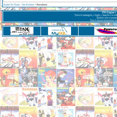
Kashō No Tsuki - Aki Kyōken
< Precedente
TDS Engine v. 
Tutte le immagini, i loghi, i marchi e le i
Questo sito si prop
Non è nostra intenzione con