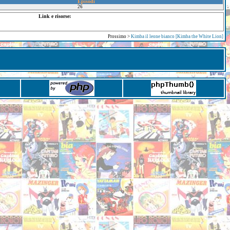
Episodi
26
Link e risorse:
Prossimo >
Kimba il leone bianco [Kimba the White Lion]