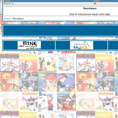
Titolo
Paese
Kim & Co.
de
Descrizione:
Data di trasmissione basata sulla sigla.
Keroro
< Precedente