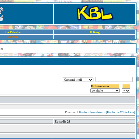
La Palestra
Il Ring
Cartoni
oni
Ordinamento
Prossimo >
Kimba il leone bianco [Kimba the White Lion]
Episodi: 26