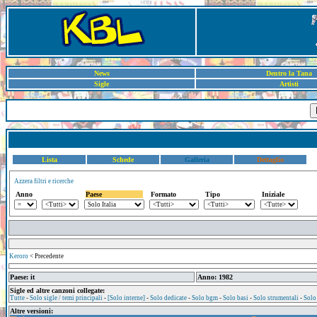
News
Dentro la Tana
Sigle
Artisti
Lista
Schede
Galleria
Dettaglio
Azzera filtri e ricerche
Anno
Paese
Formato
Tipo
Iniziale
Keroro
< Precedente
Paese: it
Anno: 1982
Sigle ed altre canzoni collegate:
Tutte
-
Solo sigle / temi principali
-
[Solo interne]
-
Solo dedicate
-
Solo bgm
-
Solo basi
-
Solo strumentali
-
Solo
Altre versioni: