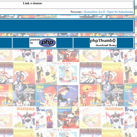
Link e risorse:
Prossimo >
Kizuoibito Act II - Ōgon No Fukushusha