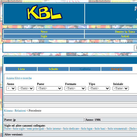
News
Dentro la Tana
Sigle
Artisti
Lista
Schede
Galleria
Dettaglio
Azzera filtri e ricerche
Anno
Paese
Formato
Tipo
Iniziale
Kizuna - Relazioni
< Precedente
Paese: jp
Anno: 1986
Sigle ed altre canzoni collegate:
Tutte
-
Solo sigle / temi principali
-
Solo interne
-
Solo dedicate
-
Solo bgm
-
Solo basi
-
Solo strumentali
-
[Solo 
Altre versioni: