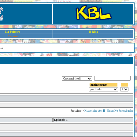
La Palestra
Il Ring
Cartoni
oni
Ordinamento
Prossimo >
Kizuoibito Act II - Ōgon No Fukushusha
Episodi: 1