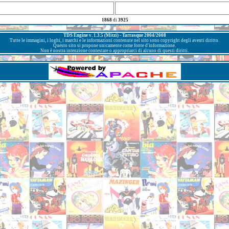
1868
di
3925
TDS Engine v. 1.3.5 (Mitzi) - Tarrasque 2004/2008
Tutte le immagini, i loghi, i marchi e le informazioni contenute nel sito sono copyright degli aventi diritto.
Questo sito si propone unicamente come fonte d'informazione.
Non è nostra intenzione contestare o appropriarci di alcuno di questi diritti.