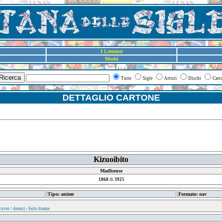
I Lottatori
Dischi
Ricerca
Tutte
Sigle
Artisti
Dischi
Cart
DETTAGLIO CARTONE
Kizuoibito
Madhouse
1868
di
3925
Tipo: anime
Formato: oav
cover / demo]
-
Solo drama