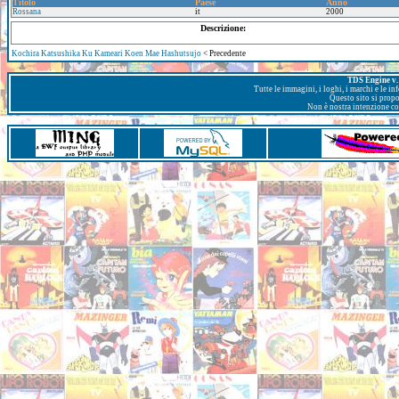
Titolo
Paese
Anno
Rossana
it
2000
Descrizione:
Kochira Katsushika Ku Kameari Koen Mae Hashutsujo
< Precedente
TDS Engine v. 
Tutte le immagini, i loghi, i marchi e le i
Questo sito si prop
Non è nostra intenzione con