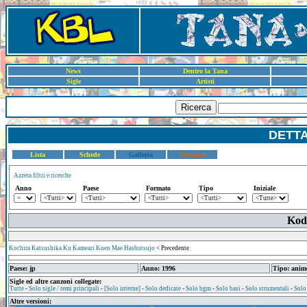
News
Dentro la Tana
Sigle
Artisti
Ricerca
DETT
Lista
Schede
Galleria
Dettaglio
Azzera filtri e ricerche
Anno
Paese
Formato
Tipo
Iniziale
Kod
Kochira Katsushika Ku Kameari Koen Mae Hashutsujo
< Precedente
Paese: jp
Anno: 1996
Tipo: anim
Sigle ed altre canzoni collegate:
Tutte
-
Solo sigle / temi principali
-
[Solo interne]
-
Solo dedicate
-
Solo bgm
-
Solo basi
-
Solo strumentali
-
Solo
Altre versioni: