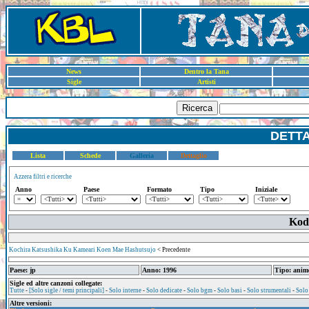
News
Dentro la Tana
Sigle
Artisti
Ricerca
DETT
Lista
Schede
Galleria
Dettaglio
Azzera filtri e ricerche
Anno
Paese
Formato
Tipo
Iniziale
Kod
Kochira Katsushika Ku Kameari Koen Mae Hashutsujo
< Precedente
Paese: jp
Anno: 1996
Tipo: anim
Sigle ed altre canzoni collegate:
Tutte
-
[Solo sigle / temi principali]
-
Solo interne
-
Solo dedicate
-
Solo bgm
-
Solo basi
-
Solo strumentali
-
Solo
Altre versioni: