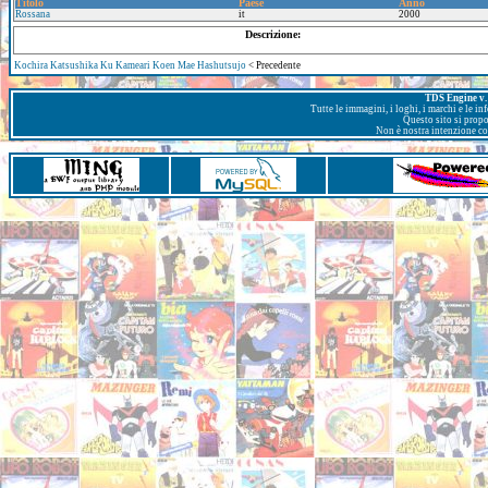
Titolo
Paese
Anno
Rossana
it
2000
Descrizione:
Kochira Katsushika Ku Kameari Koen Mae Hashutsujo
< Precedente
TDS Engine v. 
Tutte le immagini, i loghi, i marchi e le i
Questo sito si prop
Non è nostra intenzione con