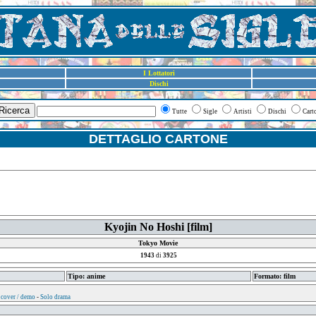
I Lottatori
Dischi
Ricerca
Tutte
Sigle
Artisti
Dischi
Cart
DETTAGLIO CARTONE
Kyojin No Hoshi [film]
Tokyo Movie
1943
di
3925
Tipo: anime
Formato: film
 cover / demo
-
Solo drama