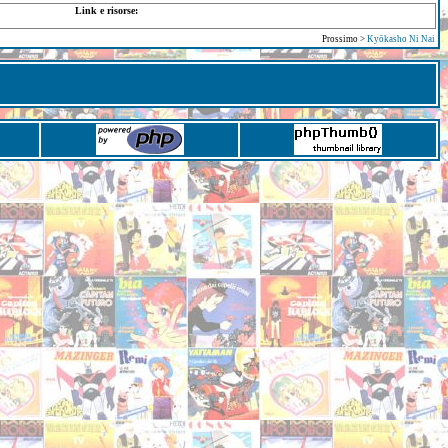
Link e risorse:
Prossimo >
Kyōkasho Ni Nai