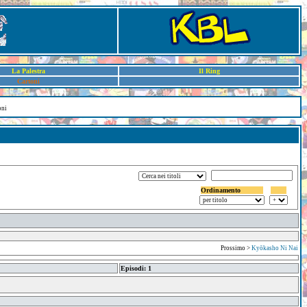
La Palestra
Il Ring
Cartoni
oni
Ordinamento
Prossimo >
Kyōkasho Ni Nai
Episodi: 1