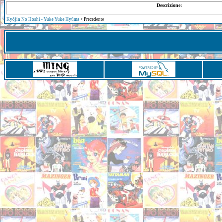
Descrizione:
Kyōjin No Hoshi - Yuke Yuke Hyūma
< Precedente