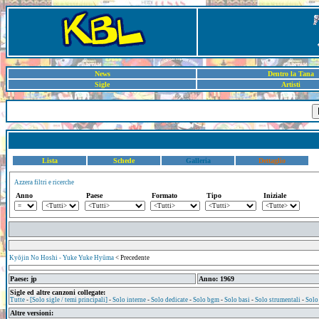
News
Dentro la Tana
Sigle
Artisti
Lista
Schede
Galleria
Dettaglio
Azzera filtri e ricerche
Anno
Paese
Formato
Tipo
Iniziale
Kyōjin No Hoshi - Yuke Yuke Hyūma
< Precedente
Paese: jp
Anno: 1969
Sigle ed altre canzoni collegate:
Tutte
-
[Solo sigle / temi principali]
-
Solo interne
-
Solo dedicate
-
Solo bgm
-
Solo basi
-
Solo strumentali
-
Solo
Altre versioni: