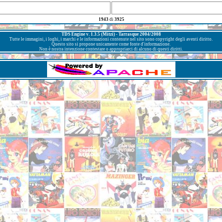
1943
di
3925
TDS Engine v. 1.3.5 (Mitzi) - Tarrasque 2004/2008
Tutte le immagini, i loghi, i marchi e le informazioni contenute nel sito sono copyright degli aventi diritto.
Questo sito si propone unicamente come fonte d'informazione.
Non è nostra intenzione contestare o appropriarci di alcuno di questi diritti.