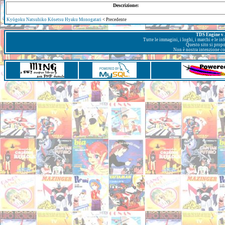
Descrizione:
Kyōgoku Natsuhiko Kōsetsu Hyaku Monogatari
< Precedente
TDS Engine v. 
Tutte le immagini, i loghi, i marchi e le i
Questo sito si prop
Non è nostra intenzione con