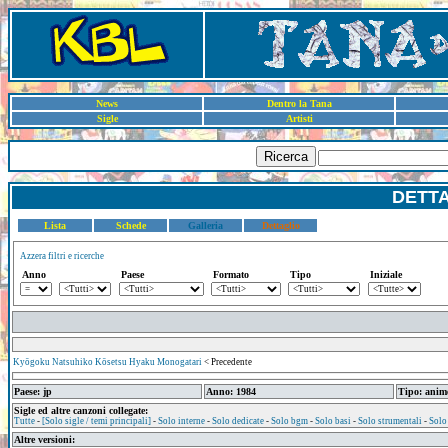
News
Dentro la Tana
Sigle
Artisti
Ricerca
DETT
Lista
Schede
Galleria
Dettaglio
Azzera filtri e ricerche
Anno
Paese
Formato
Tipo
Iniziale
Kyōgoku Natsuhiko Kōsetsu Hyaku Monogatari
< Precedente
Paese: jp
Anno: 1984
Tipo: anim
Sigle ed altre canzoni collegate:
Tutte
-
[Solo sigle / temi principali]
-
Solo interne
-
Solo dedicate
-
Solo bgm
-
Solo basi
-
Solo strumentali
-
Solo
Altre versioni: