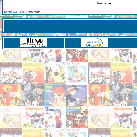
Descrizione:
Kyōjin No Hoshi
< Precedente