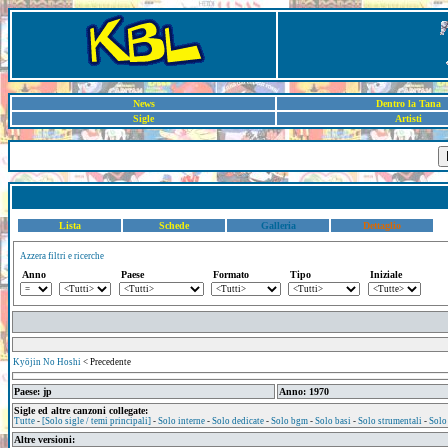
News
Dentro la Tana
Sigle
Artisti
Lista
Schede
Galleria
Dettaglio
Azzera filtri e ricerche
Anno
Paese
Formato
Tipo
Iniziale
Kyōjin No Hoshi
< Precedente
Paese: jp
Anno: 1970
Sigle ed altre canzoni collegate:
Tutte
-
[Solo sigle / temi principali]
-
Solo interne
-
Solo dedicate
-
Solo bgm
-
Solo basi
-
Solo strumentali
-
Solo
Altre versioni: