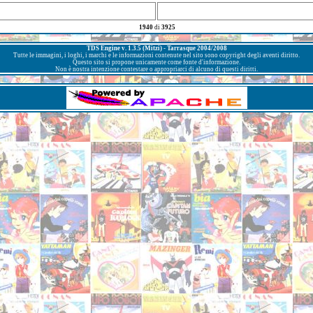
1940
di
3925
TDS Engine v. 1.3.5 (Mitzi) - Tarrasque 2004/2008
Tutte le immagini, i loghi, i marchi e le informazioni contenute nel sito sono copyright degli aventi diritto.
Questo sito si propone unicamente come fonte d'informazione.
Non è nostra intenzione contestare o appropriarci di alcuno di questi diritti.