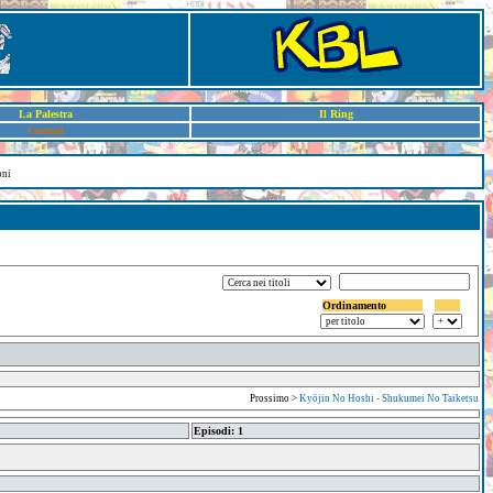
La Palestra
Il Ring
Cartoni
oni
Ordinamento
Prossimo >
Kyōjin No Hoshi - Shukumei No Taiketsu
Episodi: 1