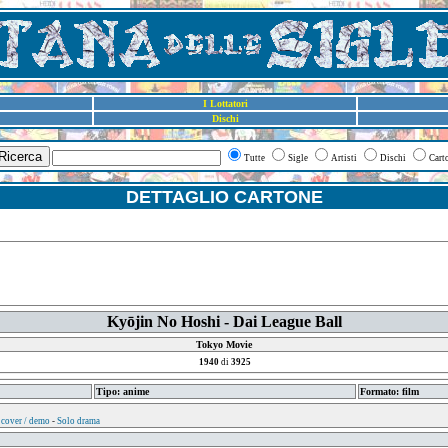
I Lottatori
Dischi
Ricerca
Tutte
Sigle
Artisti
Dischi
Cart
DETTAGLIO CARTONE
Kyōjin No Hoshi - Dai League Ball
Tokyo Movie
1940
di
3925
Tipo: anime
Formato: film
 cover / demo
-
Solo drama