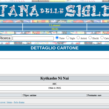
I Lottatori
Dischi
Ricerca
Tutte
Sigle
Artisti
Dischi
Cart
DETTAGLIO CARTONE
Kyōkasho Ni Nai
AIC
1944
di
3925
Tipo: anime
Formato: oav
 cover / demo
-
Solo drama