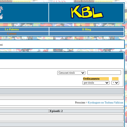
La Palestra
Il Ring
Cartoni
oni
Ordinamento
Prossimo >
Kyokuguro no Tsubasa Valkisas
Episodi: 2