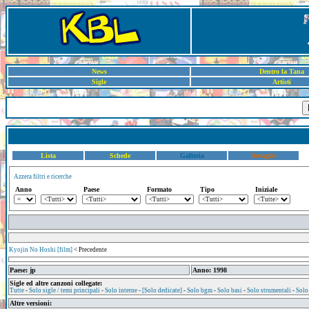
News
Dentro la Tana
Sigle
Artisti
Lista
Schede
Galleria
Dettaglio
Azzera filtri e ricerche
Anno
Paese
Formato
Tipo
Iniziale
Kyojin No Hoshi [film]
< Precedente
Paese: jp
Anno: 1998
Sigle ed altre canzoni collegate:
Tutte
-
Solo sigle / temi principali
-
Solo interne
-
[Solo dedicate]
-
Solo bgm
-
Solo basi
-
Solo strumentali
-
Solo
Altre versioni: