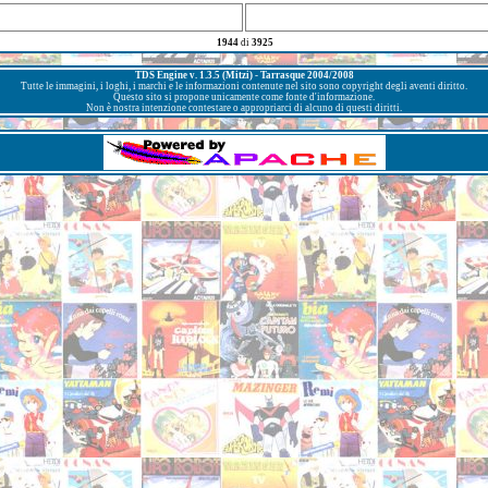
1944
di
3925
TDS Engine v. 1.3.5 (Mitzi) - Tarrasque 2004/2008
Tutte le immagini, i loghi, i marchi e le informazioni contenute nel sito sono copyright degli aventi diritto.
Questo sito si propone unicamente come fonte d'informazione.
Non è nostra intenzione contestare o appropriarci di alcuno di questi diritti.