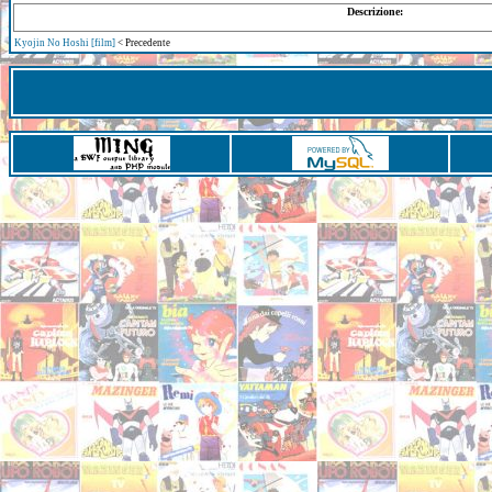
Descrizione:
Kyojin No Hoshi [film]
< Precedente