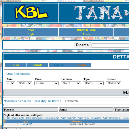
News
Dentro la Tana
Sigle
Artisti
Ricerca
DETT
Lista
Schede
Galleria
Dettaglio
Azzera filtri e ricerche
Anno
Paese
Formato
Tipo
Iniziale
Maf
Maeterlinck No Aoi Tori - Tyltyl Mytyl No Bōken R ...
< Precedente
Paese: it
Anno:
Tipo: anim
Sigle ed altre canzoni collegate:
Tutte
-
[Solo sigle / temi principali]
-
Solo interne
-
Solo dedicate
-
Solo bgm
-
Solo basi
-
Solo strumentali
-
Solo
N°
Sigla
Interpreti
1
Lo sport!...
Manuela e i Blue Jeans