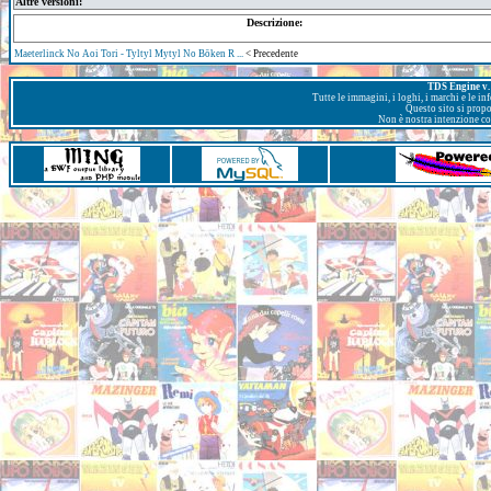
Altre versioni:
Descrizione:
Maeterlinck No Aoi Tori - Tyltyl Mytyl No Bōken R ...
< Precedente
TDS Engine v. 
Tutte le immagini, i loghi, i marchi e le i
Questo sito si prop
Non è nostra intenzione con