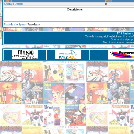
Titolo
Paese
Ojamajo Doremi
jp
Descrizione:
Mafalda e lo Sport
< Precedente
TDS Engine v. 
Tutte le immagini, i loghi, i marchi e le i
Questo sito si prop
Non è nostra intenzione con