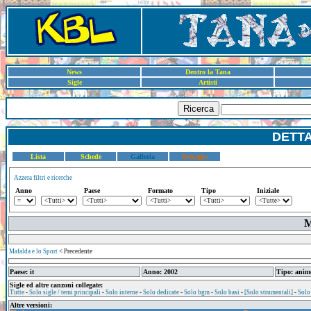
News
Dentro la Tana
Sigle
Artisti
Ricerca
DETT
Lista
Schede
Galleria
Dettaglio
Azzera filtri e ricerche
Anno
Paese
Formato
Tipo
Iniziale
M
Mafalda e lo Sport
< Precedente
Paese: it
Anno: 2002
Tipo: anim
Sigle ed altre canzoni collegate:
Tutte
-
Solo sigle / temi principali
-
Solo interne
-
Solo dedicate
-
Solo bgm
-
Solo basi
-
[Solo strumentali]
-
Solo
Altre versioni: