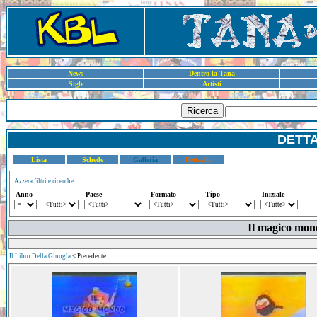
News
Dentro la Tana
Sigle
Artisti
Ricerca
DETT
Lista
Schede
Galleria
Dettaglio
Azzera filtri e ricerche
Anno
Paese
Formato
Tipo
Iniziale
Il magico mond
Il Libro Della Giungla
< Precedente