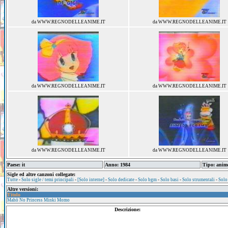
da WWW.REGNODELLEANIME.IT
da WWW.REGNODELLEANIME.IT
da WWW.REGNODELLEANIME.IT
da WWW.REGNODELLEANIME.IT
da WWW.REGNODELLEANIME.IT
da WWW.REGNODELLEANIME.IT
Paese: it
Anno: 1984
Tipo: anim
Sigle ed altre canzoni collegate:
Tutte
-
Solo sigle / temi principali
-
[Solo interne]
-
Solo dedicate
-
Solo bgm
-
Solo basi
-
Solo strumentali
-
Solo
Altre versioni:
Titolo
Mahō No Princess Minki Momo
Descrizione: