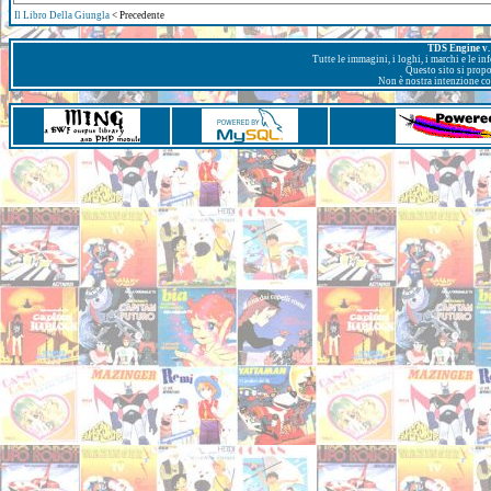
Il Libro Della Giungla
< Precedente
TDS Engine v. 
Tutte le immagini, i loghi, i marchi e le i
Questo sito si prop
Non è nostra intenzione con