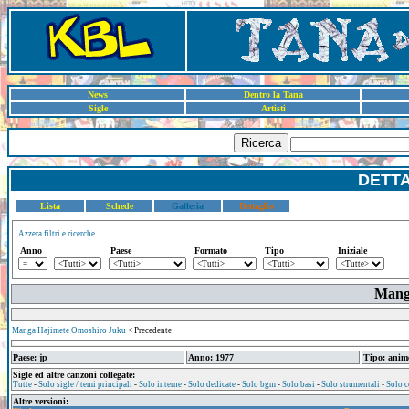
News
Dentro la Tana
Sigle
Artisti
Ricerca
DETT
Lista
Schede
Galleria
Dettaglio
Azzera filtri e ricerche
Anno
Paese
Formato
Tipo
Iniziale
Mang
Manga Hajimete Omoshiro Juku
< Precedente
Paese: jp
Anno: 1977
Tipo: anim
Sigle ed altre canzoni collegate:
Tutte
-
Solo sigle / temi principali
-
Solo interne
-
Solo dedicate
-
Solo bgm
-
Solo basi
-
Solo strumentali
-
Solo c
Altre versioni: