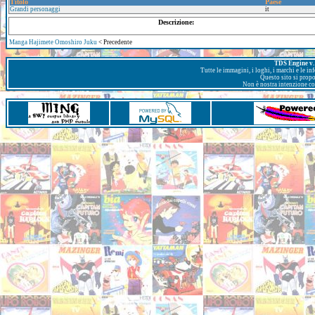
Titolo
Paese
Grandi personaggi
it
Descrizione:
Manga Hajimete Omoshiro Juku
< Precedente
TDS Engine v. 
Tutte le immagini, i loghi, i marchi e le i
Questo sito si prop
Non è nostra intenzione con