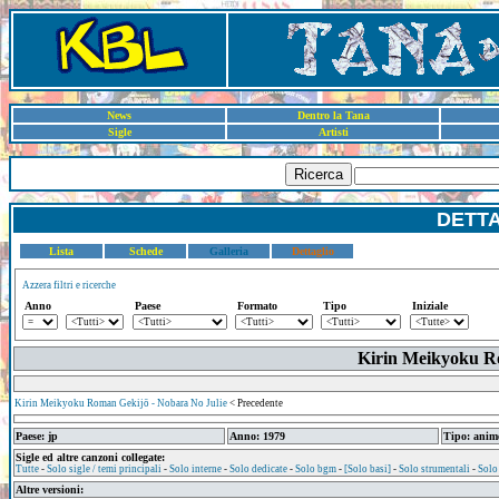
News
Dentro la Tana
Sigle
Artisti
Ricerca
DETT
Lista
Schede
Galleria
Dettaglio
Azzera filtri e ricerche
Anno
Paese
Formato
Tipo
Iniziale
Kirin Meikyoku Ro
Kirin Meikyoku Roman Gekijō - Nobara No Julie
< Precedente
Paese: jp
Anno: 1979
Tipo: anim
Sigle ed altre canzoni collegate:
Tutte
-
Solo sigle / temi principali
-
Solo interne
-
Solo dedicate
-
Solo bgm
-
[Solo basi]
-
Solo strumentali
-
Solo
Altre versioni: