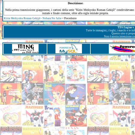
Descrizione:
Nella prima trasmissione giapponese, i cartoni della serie "Kirin Meikyoku Roman Gekijô" condividevano 
inziale e finale comune, oltre alla sigla iniziale propria.
Kirin Meikyoku Roman Gekijō - Nobara No Julie
< Precedente
TDS Engine v. 
Tutte le immagini, i loghi, i marchi e le i
Questo sito si prop
Non è nostra intenzione con