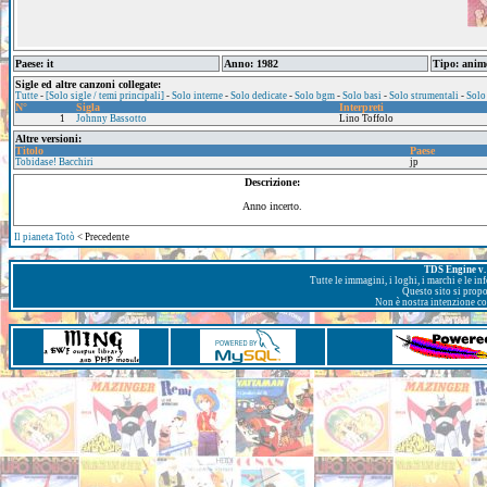
Paese: it
Anno: 1982
Tipo: anim
Sigle ed altre canzoni collegate:
Tutte
-
[Solo sigle / temi principali]
-
Solo interne
-
Solo dedicate
-
Solo bgm
-
Solo basi
-
Solo strumentali
-
Solo
N°
Sigla
Interpreti
1
Johnny Bassotto
Lino Toffolo
Altre versioni:
Titolo
Paese
Tobidase! Bacchiri
jp
Descrizione:
Anno incerto.
Il pianeta Totò
< Precedente
TDS Engine v. 
Tutte le immagini, i loghi, i marchi e le i
Questo sito si prop
Non è nostra intenzione con