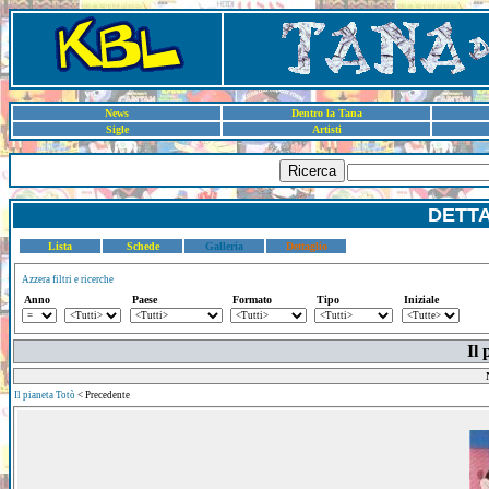
News
Dentro la Tana
Sigle
Artisti
Ricerca
DETT
Lista
Schede
Galleria
Dettaglio
Azzera filtri e ricerche
Anno
Paese
Formato
Tipo
Iniziale
Il 
Il pianeta Totò
< Precedente