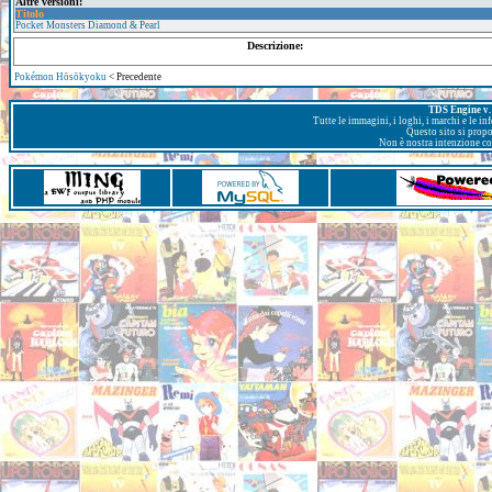
Altre versioni:
Titolo
Pocket Monsters Diamond & Pearl
Descrizione:
Pokémon Hōsōkyoku
< Precedente
TDS Engine v. 
Tutte le immagini, i loghi, i marchi e le i
Questo sito si prop
Non è nostra intenzione con