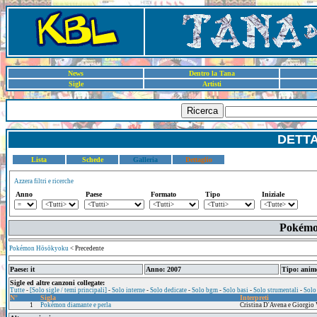
News
Dentro la Tana
Sigle
Artisti
Ricerca
DETT
Lista
Schede
Galleria
Dettaglio
Azzera filtri e ricerche
Anno
Paese
Formato
Tipo
Iniziale
Pokémo
Pokémon Hōsōkyoku
< Precedente
Paese: it
Anno: 2007
Tipo: anim
Sigle ed altre canzoni collegate:
Tutte
-
[Solo sigle / temi principali]
-
Solo interne
-
Solo dedicate
-
Solo bgm
-
Solo basi
-
Solo strumentali
-
Solo
N°
Sigla
Interpreti
1
Pokémon diamante e perla
Cristina D'Avena e Giorgio