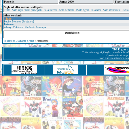
Paese: it
Anno: 2000
Tipo: anim
Sigle ed altre canzoni collegate:
Tutte
-
Solo sigle / temi principali
-
Solo interne
-
Solo dedicate
-
[Solo bgm]
-
Solo basi
-
Solo strumentali
-
Solo
Altre versioni:
Titolo
Pocket Monster [Pokémon]
Pokémon
Always Pokémon: the Johto Journeys
Descrizione:
Pokémon: Diamante e Perla
< Precedente
TDS Engine v. 
Tutte le immagini, i loghi, i marchi e le i
Questo sito si prop
Non è nostra intenzione con