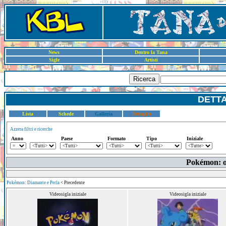
News
Dentro la Tana
Sigle
Artisti
Ricerca
DETT
Lista
Schede
Galleria
Dettaglio
Azzera filtri e ricerche
Anno
Paese
Formato
Tipo
Iniziale
Pokémon: olt
Pokémon: Diamante e Perla
< Precedente
Videosigla iniziale
Videosigla iniziale