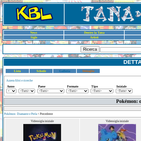
News
Dentro la Tana
Sigle
Artisti
Ricerca
DETT
Lista
Schede
Galleria
Dettaglio
Azzera filtri e ricerche
Anno
Paese
Formato
Tipo
Iniziale
Pokémon: olt
Pokémon: Diamante e Perla
< Precedente
Videosigla iniziale
Videosigla iniziale