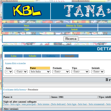
News
Dentro la Tana
Sigle
Artisti
Ricerca
DETT
Lista
Schede
Galleria
Dettaglio
Azzera filtri e ricerche
Anno
Paese
Formato
Tipo
Iniziale
Il 
Il richiamo della foresta
< Precedente
Paese: it
Anno: 1981
Tipo: telefi
Sigle ed altre canzoni collegate:
Tutte
-
Solo sigle / temi principali
-
Solo interne
-
[Solo dedicate]
-
Solo bgm
-
Solo basi
-
Solo strumentali
-
Solo
Altre versioni: