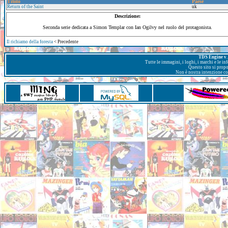
Titolo
Paese
Return of the Saint
uk
Descrizione:
Seconda serie dedicata a Simon Templar con Ian Ogilvy nel ruolo del protagonista.
Il richiamo della foresta
< Precedente
TDS Engine v. 
Tutte le immagini, i loghi, i marchi e le i
Questo sito si prop
Non è nostra intenzione con