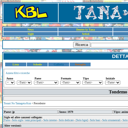
News
Dentro la Tana
Sigle
Artisti
Ricerca
DETT
Lista
Schede
Galleria
Dettaglio
Azzera filtri e ricerche
Anno
Paese
Formato
Tipo
Iniziale
Tondemo 
Tonari No Tamageta Kun
< Precedente
Paese: jp
Anno: 1979
Tipo: anim
Sigle ed altre canzoni collegate:
Tutte
-
Solo sigle / temi principali
-
Solo interne
-
Solo dedicate
-
[Solo bgm]
-
Solo basi
-
Solo strumentali
-
Solo
Altre versioni: