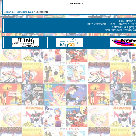
Descrizione:
Tonari No Tamageta Kun
< Precedente
TDS Engine v. 
Tutte le immagini, i loghi, i marchi e le i
Questo sito si prop
Non è nostra intenzione con