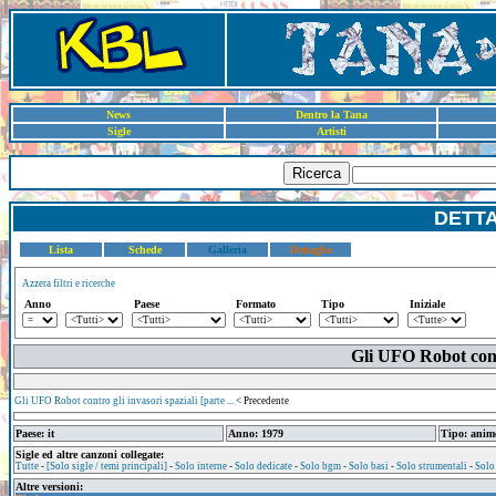
News
Dentro la Tana
Sigle
Artisti
Ricerca
DETT
Lista
Schede
Galleria
Dettaglio
Azzera filtri e ricerche
Anno
Paese
Formato
Tipo
Iniziale
Gli UFO Robot contr
Gli UFO Robot contro gli invasori spaziali [parte ...
< Precedente
Paese: it
Anno: 1979
Tipo: anim
Sigle ed altre canzoni collegate:
Tutte
-
[Solo sigle / temi principali]
-
Solo interne
-
Solo dedicate
-
Solo bgm
-
Solo basi
-
Solo strumentali
-
Solo
Altre versioni: