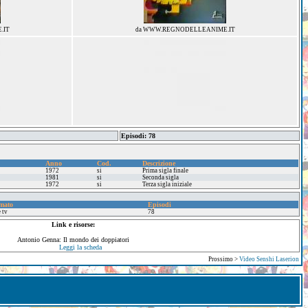
.IT
da WWW.REGNODELLEANIME.IT
Episodi: 78
Anno
Cod.
Descrizione
1972
si
Prima sigla finale
1981
si
Seconda sigla
1972
si
Terza sigla iniziale
mato
Episodi
e tv
78
Link e risorse:
Antonio Genna: Il mondo dei doppiatori
Leggi la scheda
Prossimo >
Video Senshi Laserion