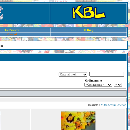
La Palestra
Il Ring
Cartoni
oni
Ordinamento
Prossimo >
Video Senshi Laserion