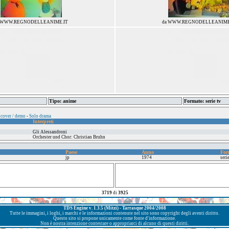
 WWW.REGNODELLEANIME.IT
da WWW.REGNODELLEANIME
Tipo: anime
Formato: serie tv
 cover / demo
-
Solo drama
Interpreti
Gli Alessandroni
Orchester und Chor: Christian Bruhn
Paese
Anno
For
jp
1974
seri
3719
di
3925
TDS Engine v. 1.3.5 (Mitzi) - Tarrasque 2004/2008
Tutte le immagini, i loghi, i marchi e le informazioni contenute nel sito sono copyright degli aventi diritto.
Questo sito si propone unicamente come fonte d'informazione.
Non è nostra intenzione contestare o appropriarci di alcuno di questi diritti.