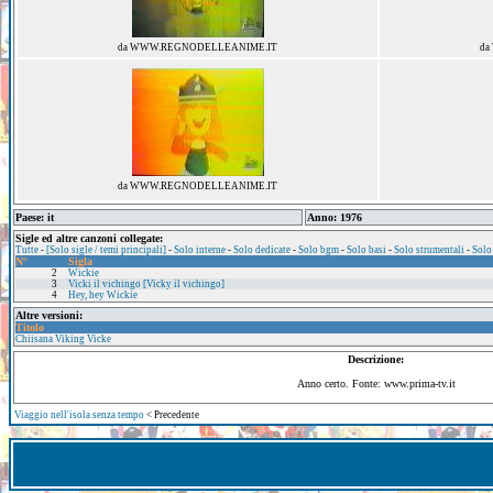
da WWW.REGNODELLEANIME.IT
da
da WWW.REGNODELLEANIME.IT
Paese: it
Anno: 1976
Sigle ed altre canzoni collegate:
Tutte
-
[Solo sigle / temi principali]
-
Solo interne
-
Solo dedicate
-
Solo bgm
-
Solo basi
-
Solo strumentali
-
Solo
N°
Sigla
2
Wickie
3
Vicki il vichingo [Vicky il vichingo]
4
Hey, hey Wickie
Altre versioni:
Titolo
Chiisana Viking Vicke
Descrizione:
Anno certo. Fonte: www.prima-tv.it
Viaggio nell'isola senza tempo
< Precedente