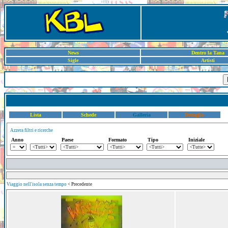
News
Dentro la Tana
Sigle
Artisti
Lista
Schede
Galleria
Dettaglio
Azzera filtri e ricerche
Anno
Paese
Formato
Tipo
Iniziale
Viaggio nell'isola senza tempo
< Precedente