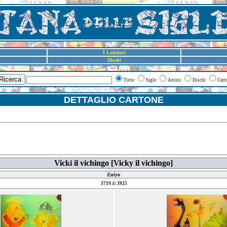
I Lottatori
Dischi
Ricerca
Tutte
Sigle
Artisti
Dischi
Cart
DETTAGLIO CARTONE
Vicki il vichingo [Vicky il vichingo]
Zuiyo
3719
di
3925