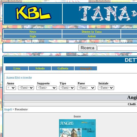
News
Dentro la Tana
Sigle
Artisti
Ricerca
DET
Lista
Schede
Galleria
Dettaglio
Azzera filtri e ricerche
Anno
Supporto
Tipo
Paese
Iniziale
Angi
Chelli 
Angeli
< Precedente
fronte