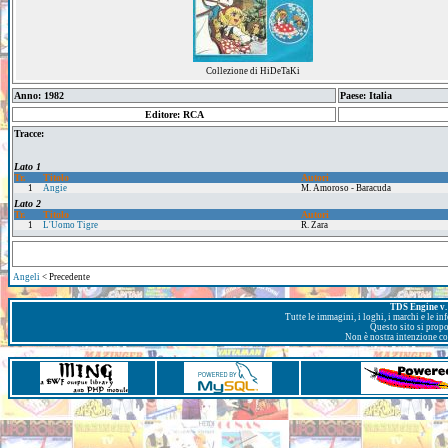
Collezione di HiDeTaKi
Anno: 1982
Paese: Italia
Editore: RCA
Tracce:
Lato 1
Tr.
Titolo
Autori
1
Angie
M. Amoroso - Baracuda
Lato 2
Tr.
Titolo
Autori
1
L'Uomo Tigre
R. Zara
Angeli
< Precedente
TDS Engine v. 
Tutte le immagini, i loghi, i marchi e le i
Questo sito si prop
Non è nostra intenzione con