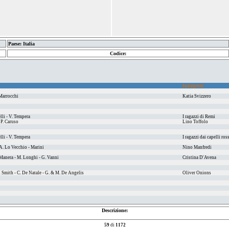
Paese: Italia
Codice:
Interpreti
Marrocchi
Katia Svizzero
lli - V. Tempera
I ragazzi di Remi
 P. Caruso
Lino Toffolo
lli - V. Tempera
I ragazzi dai capelli ros
A. Lo Vecchio - Marini
Nino Manfredi
 Manera - M. Longhi - G. Vanni
Cristina D'Avena
 Smith - C. De Natale - G. & M. De Angelis
Oliver Onions
Descrizione:
59
di
1172