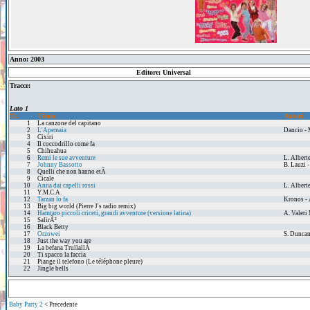
Anno: 2003
Editore: Universal
Tracce:
Lato 1
Tr.
Titolo
Autori
1
La canzone del capitano
2
L'Apemaia
Dancio - 
3
Cixiri
4
Il coccodrillo come fa
5
Chihuahua
6
Remi le sue avventure
L. Alberte
7
Johnny Bassotto
B. Lauzi -
8
Quelli che non hanno etÃ
9
Cicale
10
Anna dai capelli rossi
L. Alberte
11
Y.M.C.A.
12
Tarzan lo fa
Kronos - 
13
Big big world (Pierre J's radio remix)
14
Hamtaro piccoli criceti, grandi avventure (versione latina)
A. Valeri
15
SalirÃ²
16
Black Betty
17
Orzowei
S. Duncan
18
Just the way you are
19
La befana TrullallÃ
20
Ti spacco la faccia
21
Piange il telefono (Le téléphone pleure)
22
Jingle bells
Baby Party 2
< Precedente