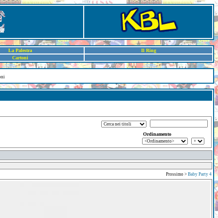
La Palestra
Il Ring
Cartoni
oni
Ordinamento
Prossimo >
Baby Party 4