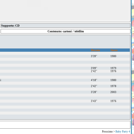
Supporto: CD
Contenuto: cartoni / telefilm
Durata
Anno
3'39''
1980
3'09''
1979
2'42''
1976
si
4'18''
1980
2'42''
1978
3'28''
2003
3'43"
1976
Prossimo >
Baby Party 4