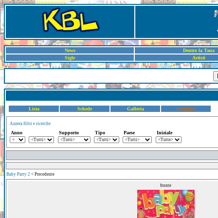
News
Dentro la Tana
Sigle
Artisti
Lista
Schede
Galleria
Dettaglio
Azzera filtri e ricerche
Anno
Supporto
Tipo
Paese
Iniziale
Baby Party 2
< Precedente
fronte