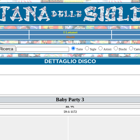
I Lottatori
Dischi
Ricerca
Tutte
Sigle
Artisti
Dischi
Cart
DETTAGLIO DISCO
Baby Party 3
aa. vv.
59
di
1172