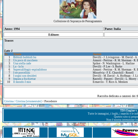
Collezione di Sopranya de Pentagrammis
Anno: 1994
Paese: Italia
Editore:
Tracce:
Lato 1
Tr.
Titolo
Autori
1
Bibbidi bobbidi bu
Devilli - J. Livingston - M. David - 
2
Un poco di zucchero
Amurri - Pertitas - R. M. Sherman - R.
3
Una stella cade
Spiker - N. Washington - L. Harline
5
La - la lu
Devilli - P. Lee - S. Burke
6
Supercalifragic-espiralidoso
Amurri - Pertitas - R. M. Sherman - R.
7
I tre porcellini
Misselvia - F. E. Churchill - Ronell
8
I sogni son desideri
Devilli - M. David - A. Hoffman - J. 
9
Impara a fischiettar
Rastelli - Panzeri - Devilli - L. Morey 
10
Il mondo è mio
Ermavilo - T. Rice-A. Menken
Raccolta dedicata a canzoni dei f
Cristina / Cristina [strumentale]
< Precedente
TDS Engine v. 
Tutte le immagini, i loghi, i marchi e le i
Questo sito si prop
Non è nostra intenzione con