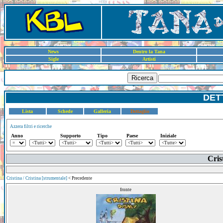
News
Dentro la Tana
Sigle
Artisti
Ricerca
DET
Lista
Schede
Galleria
Dettaglio
Azzera filtri e ricerche
Anno
Supporto
Tipo
Paese
Iniziale
Cris
Cristina / Cristina [strumentale]
< Precedente
fronte