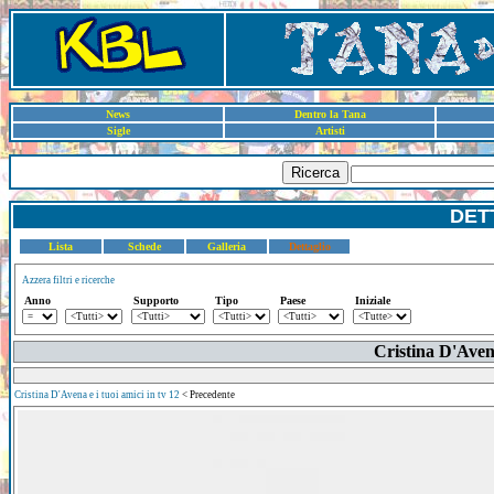
News
Dentro la Tana
Sigle
Artisti
Ricerca
DET
Lista
Schede
Galleria
Dettaglio
Azzera filtri e ricerche
Anno
Supporto
Tipo
Paese
Iniziale
Cristina D'Avena
Cristina D'Avena e i tuoi amici in tv 12
< Precedente