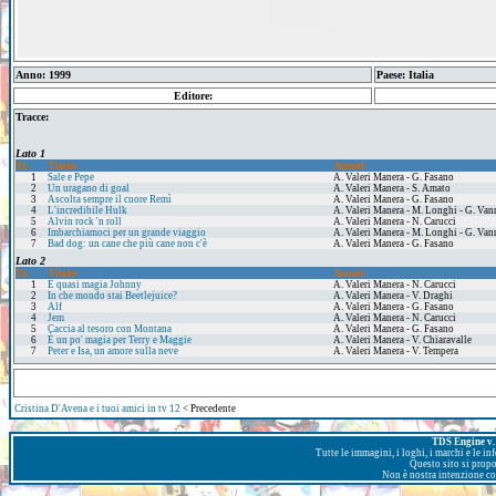
Anno: 1999
Paese: Italia
Editore:
Tracce:
Lato 1
Tr.
Titolo
Autori
1
Sale e Pepe
A. Valeri Manera - G. Fasano
2
Un uragano di goal
A. Valeri Manera - S. Amato
3
Ascolta sempre il cuore Remì
A. Valeri Manera - G. Fasano
4
L'incredibile Hulk
A. Valeri Manera - M. Longhi - G. Van
5
Alvin rock 'n roll
A. Valeri Manera - N. Carucci
6
Imbarchiamoci per un grande viaggio
A. Valeri Manera - M. Longhi - G. Van
7
Bad dog: un cane che più cane non c'è
A. Valeri Manera - G. Fasano
Lato 2
Tr.
Titolo
Autori
1
È quasi magia Johnny
A. Valeri Manera - N. Carucci
2
In che mondo stai Beetlejuice?
A. Valeri Manera - V. Draghi
3
Alf
A. Valeri Manera - G. Fasano
4
Jem
A. Valeri Manera - N. Carucci
5
Caccia al tesoro con Montana
A. Valeri Manera - G. Fasano
6
È un po' magia per Terry e Maggie
A. Valeri Manera - V. Chiaravalle
7
Peter e Isa, un amore sulla neve
A. Valeri Manera - V. Tempera
Cristina D'Avena e i tuoi amici in tv 12
< Precedente
TDS Engine v. 
Tutte le immagini, i loghi, i marchi e le i
Questo sito si prop
Non è nostra intenzione con