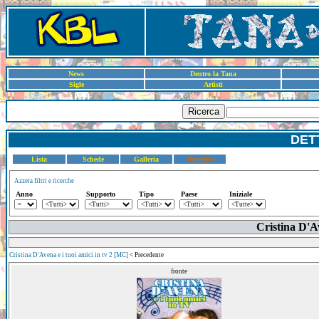
News
Dentro la Tana
Sigle
Artisti
Ricerca
DET
Lista
Schede
Galleria
Dettaglio
Azzera filtri e ricerche
Anno
Supporto
Tipo
Paese
Iniziale
Cristina D'Av
Cristina D'Avena e i tuoi amici in tv 2 [MC]
< Precedente
fronte