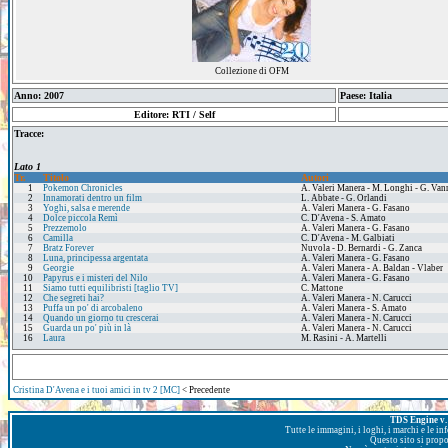
Collezione di OFM
Anno: 2007
Paese: Italia
Editore: RTI / Self
Tracce:
Lato 1
Tr.
Titolo
Autori
1
Pokemon Chronicles
A. Valeri Manera - M. Longhi - G. Van
2
Innamorati dentro un film
L. Abbate - G. Orlandi
3
Yoghi, salsa e merende
A. Valeri Manera - G. Fasano
4
Dolce piccola Remì
C. D'Avena - S. Amato
5
Prezzemolo
A. Valeri Manera - G. Fasano
6
Camilla
C. D'Avena - M. Galbiati
7
Bratz Forever
Nuvola - D. Bernardi - G. Zanca
8
Luna, principessa argentata
A. Valeri Manera - G. Fasano
9
Georgie
A. Valeri Manera - A. Baldan - Vlaber
10
Papyrus e i misteri del Nilo
A. Valeri Manera - G. Fasano
11
Siamo tutti equilibristi [taglio TV]
C. Mattone
12
Che segreti hai?
A. Valeri Manera - N. Carucci
13
Puffa un po' di arcobaleno
A. Valeri Manera - S. Amato
14
Quando un giorno tu crescerai
A. Valeri Manera - N. Carucci
15
Guarda un po' più in là
A. Valeri Manera - N. Carucci
16
Laura
M. Rasini - A. Martelli
Cristina D'Avena e i tuoi amici in tv 2 [MC]
< Precedente
TDS Engine v. 
Tutte le immagini, i loghi, i marchi e le i
Questo sito si prop