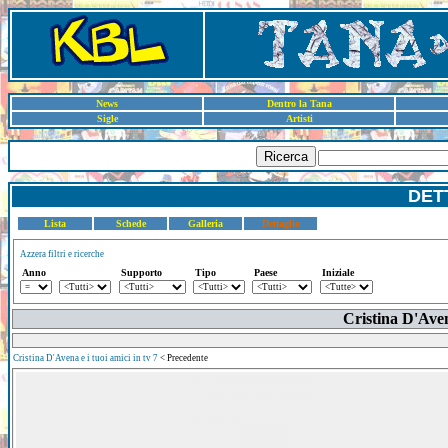
News
Dentro la Tana
Sigle
Artisti
Ricerca
DET
Lista
Schede
Galleria
Dettaglio
Azzera filtri e ricerche
Anno
Supporto
Tipo
Paese
Iniziale
Cristina D'Aven
Cristina D'Avena e i tuoi amici in tv 7
< Precedente