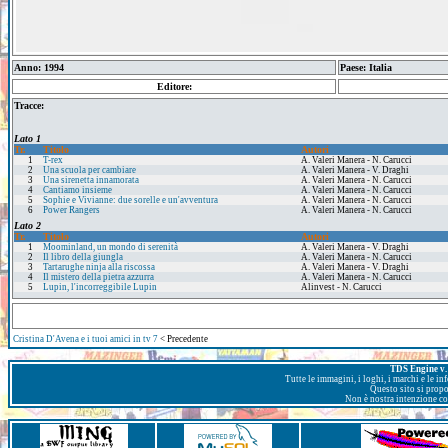
Anno: 1994
Paese: Italia
Editore:
Tracce:
Lato 1
Tr.
Titolo
Autori
1
T-rex
A. Valeri Manera - N. Carucci
2
Una scuola per cambiare
A. Valeri Manera - V. Draghi
3
Una sirenetta innamorata
A. Valeri Manera - N. Carucci
4
Cantiamo insieme
A. Valeri Manera - N. Carucci
5
Sophie e Vivianne: due sorelle e un'avventura
A. Valeri Manera - N. Carucci
6
Power Rangers
A. Valeri Manera - N. Carucci
Lato 2
Tr.
Titolo
Autori
1
Moominland, un mondo di serenità
A. Valeri Manera - V. Draghi
2
Il libro della giungla
A. Valeri Manera - N. Carucci
3
Tartarughe ninja alla riscossa
A. Valeri Manera - V. Draghi
4
Il mistero della pietra azzurra
A. Valeri Manera - N. Carucci
5
Lupin, l'incorreggibile Lupin
Alinvest - N. Carucci
Cristina D'Avena e i tuoi amici in tv 7
< Precedente
TDS Engine v. 
Tutte le immagini, i loghi, i marchi e le i
Questo sito si prop
Non è nostra intenzione con