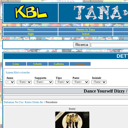
News
Dentro la Tana
Sigle
Artisti
Ricerca
DET
Lista
Schede
Galleria
Dettaglio
Azzera filtri e ricerche
Anno
Supporto
Tipo
Paese
Iniziale
Dance Yourself Dizzy /
Daltanias No Uta / Kento Otoko Iki
< Precedente
fronte