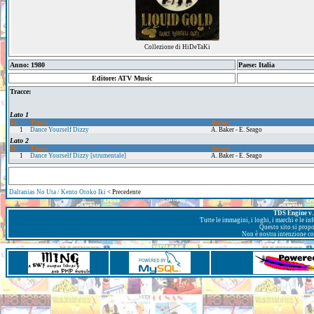
Collezione di HiDeTaKi
Anno: 1980
Paese: Italia
Editore: ATV Music
Tracce:
Lato 1
Tr.
Titolo
Autori
1
Dance Yourself Dizzy
A. Baker - E. Seago
Lato 2
Tr.
Titolo
Autori
1
Dance Yourself Dizzy [strumentale]
A. Baker - E. Seago
Daltanias No Uta / Kento Otoko Iki
< Precedente
TDS Engine v. 
Tutte le immagini, i loghi, i marchi e le i
Questo sito si prop
Non è nostra intenzione con