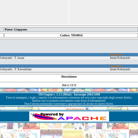
Paese: Giappone
Codice: 7DS0054
Interpreti
. Kobayashi - T. Anzai
Izumi Kobayashi
Interpreti
I. Kobayashi - Y. Kawashima
Izumi Kobayashi
Descrizione:
264
di
1172
TDS Engine v. 1.3.5 (Mitzi) - Tarrasque 2004/2008
Tutte le immagini, i loghi, i marchi e le informazioni contenute nel sito sono copyright degli aventi diritto.
Questo sito si propone unicamente come fonte d'informazione.
Non è nostra intenzione contestare o appropriarci di alcuno di questi diritti.