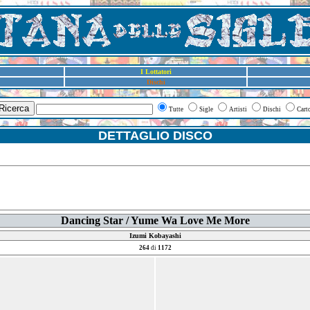
I Lottatori
Dischi
Ricerca
Tutte
Sigle
Artisti
Dischi
Cart
DETTAGLIO DISCO
Dancing Star / Yume Wa Love Me More
Izumi Kobayashi
264
di
1172