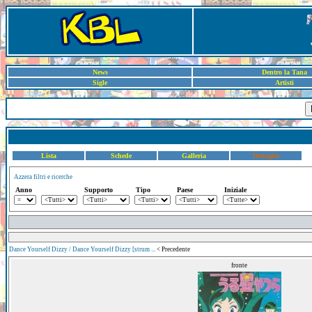
News
Dentro la Tana
Sigle
Artisti
Lista
Schede
Galleria
Dettaglio
Azzera filtri e ricerche
Anno
Supporto
Tipo
Paese
Iniziale
Dance Yourself Dizzy / Dance Yourself Dizzy [strum ...
< Precedente
fronte