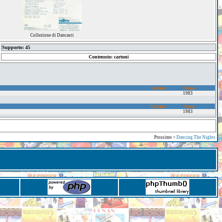
Collezione di Dancasti
Supporto: 45
Contenuto: cartoni
Durata
Anno
1983
Durata
Anno
1983
Prossimo >
Dancing The Nights