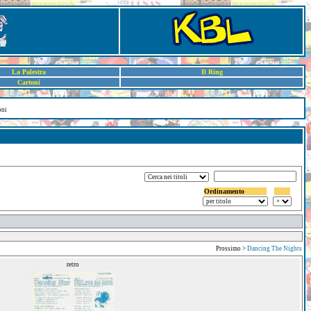
La Palestra
Il Ring
Cartoni
oni
Ordinamento
Prossimo >
Dancing The Nights
retro