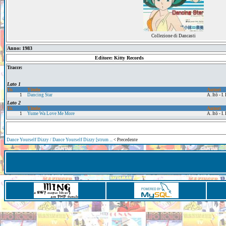
Collezione di Dancasti
Anno: 1983
Editore: Kitty Records
Tracce:
Lato 1
Tr.
Titolo
Autori
1
Dancing Star
A. Itō - I
Lato 2
Tr.
Titolo
Autori
1
Yume Wa Love Me More
A. Itō - 
Dance Yourself Dizzy / Dance Yourself Dizzy [strum ...
< Precedente