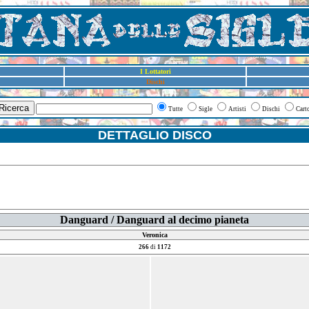
I Lottatori
Dischi
Ricerca
Tutte
Sigle
Artisti
Dischi
Cart
DETTAGLIO DISCO
Danguard / Danguard al decimo pianeta
Veronica
266
di
1172