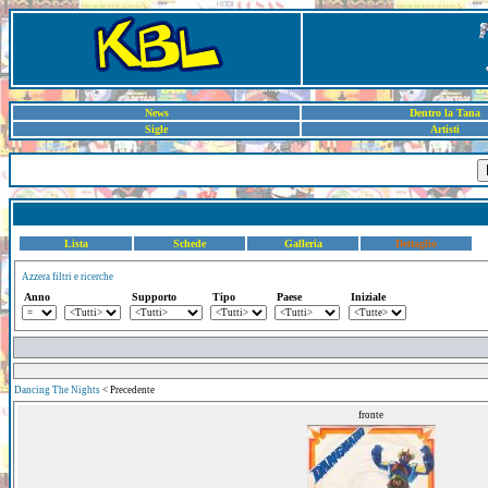
News
Dentro la Tana
Sigle
Artisti
Lista
Schede
Galleria
Dettaglio
Azzera filtri e ricerche
Anno
Supporto
Tipo
Paese
Iniziale
Dancing The Nights
< Precedente
fronte