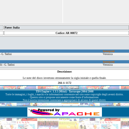
Paese: Italia
Codice: AR 00872
Interpreti
- G. Tadini
Veronica
Interpreti
li - G. Tadini
Veronica
Descrizione:
Le note del disco invertono erroneamente la sigla iniziale e quella finale.
266
di
1172
TDS Engine v. 1.3.5 (Mitzi) - Tarrasque 2004/2008
Tutte le immagini, i loghi, i marchi e le informazioni contenute nel sito sono copyright degli aventi diritto.
Questo sito si propone unicamente come fonte d'informazione.
Non è nostra intenzione contestare o appropriarci di alcuno di questi diritti.