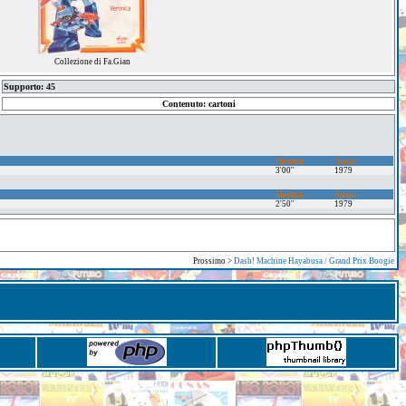
Collezione di Fa.Gian
Supporto: 45
Contenuto: cartoni
Durata
Anno
3'00''
1979
Durata
Anno
2'50''
1979
Prossimo >
Dash! Machine Hayabusa / Grand Prix Boogie