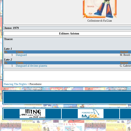
Collezione di Fa.Gian
Anno: 1979
Editore: Ariston
Tracce:
Lato 1
Tr.
Titolo
Autori
1
Danguard
M. Bondi 
Lato 2
Tr.
Titolo
Autori
1
Danguard al decimo pianeta
G. Gabriel
Dancing The Nights
< Precedente