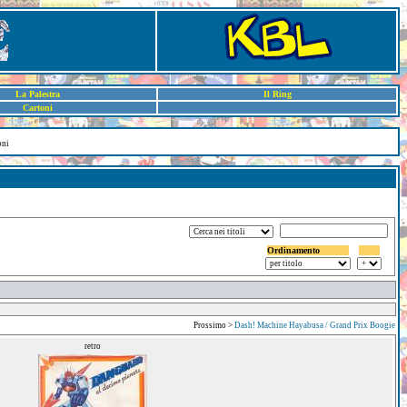
La Palestra
Il Ring
Cartoni
oni
Ordinamento
Prossimo >
Dash! Machine Hayabusa / Grand Prix Boogie
retro