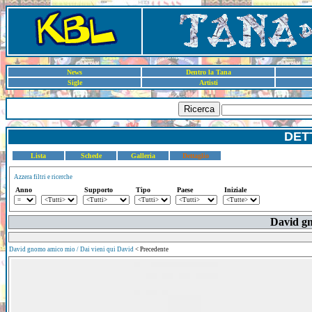
News
Dentro la Tana
Sigle
Artisti
Ricerca
DET
Lista
Schede
Galleria
Dettaglio
Azzera filtri e ricerche
Anno
Supporto
Tipo
Paese
Iniziale
David g
David gnomo amico mio / Dai vieni qui David
< Precedente