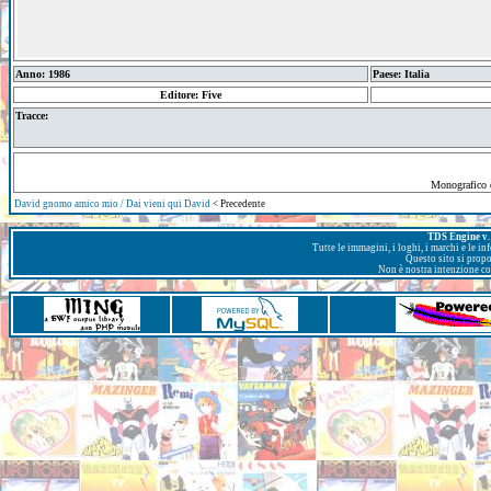
Anno: 1986
Paese: Italia
Editore: Five
Tracce:
Monografico 
David gnomo amico mio / Dai vieni qui David
< Precedente
TDS Engine v. 
Tutte le immagini, i loghi, i marchi e le i
Questo sito si prop
Non è nostra intenzione con