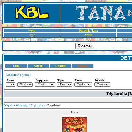
News
Dentro la Tana
Sigle
Artisti
Ricerca
DET
Lista
Schede
Galleria
Dettaglio
Azzera filtri e ricerche
Anno
Supporto
Tipo
Paese
Iniziale
Digilandia [
Di questo bel terzetto / Pippo nonna
< Precedente
fronte