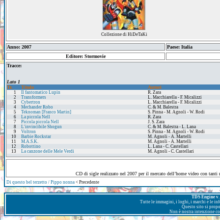
Collezione di HiDeTaKi
Anno: 2007
Paese: Italia
Editore: Stormovie
Tracce:
Lato 1
Tr.
Titolo
Autori
1
Il fantomatico Lupin
R. Zara
2
Transformers
L. Macchiarella - F. Micalizzi
3
Cybertron
L. Macchiarella - F. Micalizzi
4
Mechander Robo
C. & M. Balestra
5
Teknoman [Franco Martin]
S. Pinna - M. Agnoli - W. Rodi
6
La piccola Nell
R. Zara
7
Piccola piccola Nell
J. S. Zara
8
L'invincibile Shogun
C. & M. Balestra - L. Lana
9
Voltron
S. Pinna - M. Agnoli - W. Rodi
10
Barbie Rockstar
M. Agnoli - A. Martelli
11
M.A.S.K.
M. Agnoli - A. Martelli
12
Robottino
L. Lana - C. Castellari
13
La canzone delle Mele Verdi
M. Agnoli - C. Castellari
CD di sigle realizzato nel 2007 per il mercato dell’home video con tanti 
Di questo bel terzetto / Pippo nonna
< Precedente
TDS Engine v. 
Tutte le immagini, i loghi, i marchi e le i
Questo sito si prop
Non è nostra intenzione con