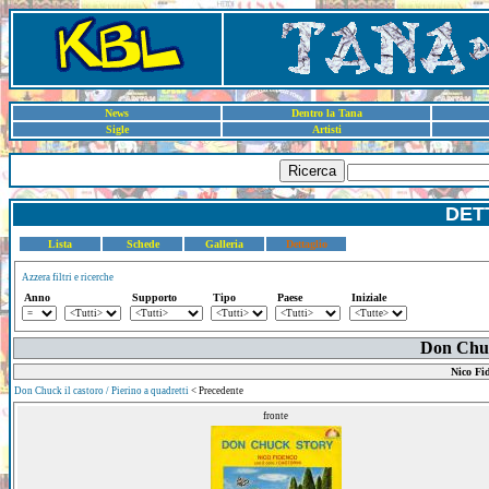
News
Dentro la Tana
Sigle
Artisti
Ricerca
DET
Lista
Schede
Galleria
Dettaglio
Azzera filtri e ricerche
Anno
Supporto
Tipo
Paese
Iniziale
Don Chuc
Nico Fid
Don Chuck il castoro / Pierino a quadretti
< Precedente
fronte