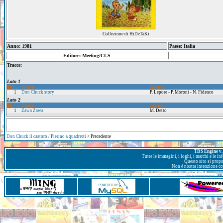
Collezione di HiDeTaKi
Anno: 1981
Paese: Italia
Editore: Meeting/CLS
Tracce:
Lato 1
Tr.
Titolo
Autori
1
Don Chuck story
P. Lepore - P. Moroni - N. Fidenco
Lato 2
Tr.
Titolo
Autori
1
Zawa Zawa
M. Detto
Don Chuck il castoro / Pierino a quadretti
< Precedente
TDS Engine v. 
Tutte le immagini, i loghi, i marchi e le i
Questo sito si prop
Non è nostra intenzione con