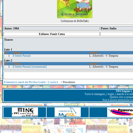
Collezione di HiDeTaKi
Anno: 1984
Paese: Italia
Editore: Fonit Cetra
Tracce:
Lato 1
Tr.
Titolo
Autori
1
Il fedele Patrash
L. Albertelli - V. Tempera
Lato 2
Tr.
Titolo
Autori
1
Il fedele Patrash [strumentale]
L. Albertelli - V. Tempera
Il fantastico ranch del Picchio Giallo / L'isola d ...
< Precedente
TDS Engine v. 
Tutte le immagini, i loghi, i marchi e le i
Questo sito si prop
Non è nostra intenzione con