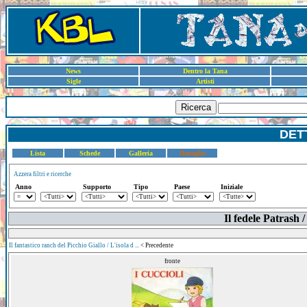
News
Dentro la Tana
Sigle
Artisti
Ricerca
DET
Lista
Schede
Galleria
Dettaglio
Azzera filtri e ricerche
Anno
Supporto
Tipo
Paese
Iniziale
Il fedele Patrash 
Il fantastico ranch del Picchio Giallo / L'isola d ...
< Precedente
fronte