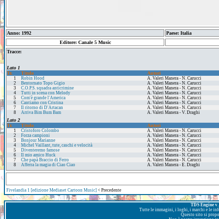
Anno: 1992
Paese: Italia
Editore: Canale 5 Music
Tracce:
Lato 1
Tr.
Titolo
Autori
1
Robin Hood
A. Valeri Manera - N. Carucci
2
Bentornato Topo Gigio
A. Valeri Manera - N. Carucci
3
C.O.P.S. squadra anticrimine
A. Valeri Manera - N. Carucci
4
Tutti in scena con Melody
A. Valeri Manera - N. Carucci
5
Com'è grande l'America
A. Valeri Manera - N. Carucci
6
Cantiamo con Cristina
A. Valeri Manera - N. Carucci
7
Il ritorno di D'Artacan
A. Valeri Manera - N. Carucci
8
Arriva Bim Bum Bam
A. Valeri Manera - V. Draghi
Lato 2
Tr.
Titolo
Autori
1
Cristoforo Colombo
A. Valeri Manera - N. Carucci
2
Forza campioni
A. Valeri Manera - N. Carucci
3
Bonjour Marianne
A. Valeri Manera - N. Carucci
4
Michel Vaillant, tute, caschi e velocità
A. Valeri Manera - N. Carucci
5
Diventeremo famose
A. Valeri Manera - N. Carucci
6
Il mio amico Huck
A. Valeri Manera - N. Carucci
7
Che papà Braccio di Ferro
A. Valeri Manera - N. Carucci
8
Afferra la magia di Ciao Ciao
A. Valeri Manera - E. Draghi
Fivelandia 1 [edizione Mediaset Cartoon Music]
< Precedente
TDS Engine v. 
Tutte le immagini, i loghi, i marchi e le i
Questo sito si prop