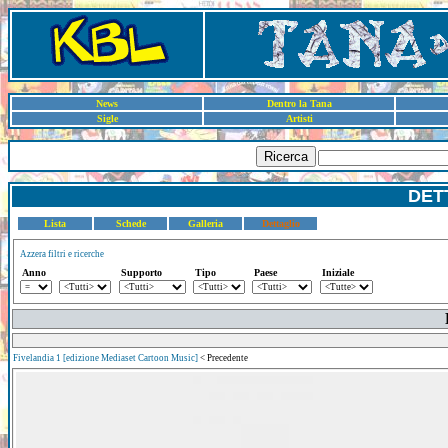
News
Dentro la Tana
Sigle
Artisti
Ricerca
DET
Lista
Schede
Galleria
Dettaglio
Azzera filtri e ricerche
Anno
Supporto
Tipo
Paese
Iniziale
Fivelandia 1 [edizione Mediaset Cartoon Music]
< Precedente