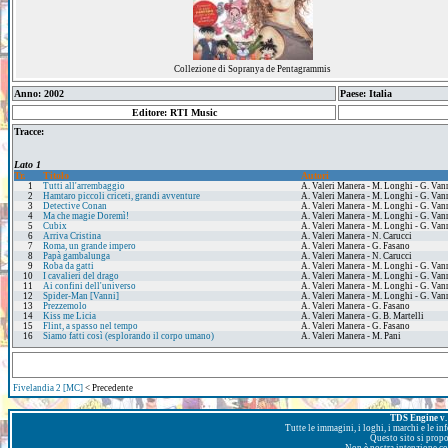
Collezione di Sopranya de Pentagrammis
Anno: 2002
Paese: Italia
Editore: RTI Music
Tracce:
Lato 1
Tr.
Titolo
Autori
1
Tutti all'arrembaggio
A. Valeri Manera - M. Longhi - G. Van
2
Hamtaro piccoli criceti, grandi avventure
A. Valeri Manera - M. Longhi - G. Van
3
Detective Conan
A. Valeri Manera - M. Longhi - G. Van
4
Ma che magie Doremì!
A. Valeri Manera - M. Longhi - G. Van
5
Cubix
A. Valeri Manera - M. Longhi - G. Van
6
Arriva Cristina
A. Valeri Manera - N. Carucci
7
Roma, un grande impero
A. Valeri Manera - G. Fasano
8
Papà gambalunga
A. Valeri Manera - N. Carucci
9
Roba da gatti
A. Valeri Manera - M. Longhi - G. Van
10
I cavalieri del drago
A. Valeri Manera - M. Longhi - G. Van
11
Ai confini dell'universo
A. Valeri Manera - M. Longhi - G. Van
12
Spider-Man [Vanni]
A. Valeri Manera - M. Longhi - G. Van
13
Prezzemolo
A. Valeri Manera - G. Fasano
14
Kiss me Licia
A. Valeri Manera - G. B. Martelli
15
Flint, a spasso nel tempo
A. Valeri Manera - G. Fasano
16
Siamo fatti così (esplorando il corpo umano)
A. Valeri Manera - M. Pani
Fivelandia 2 [MC]
< Precedente
TDS Engine v. 
Tutte le immagini, i loghi, i marchi e le i
Questo sito si prop