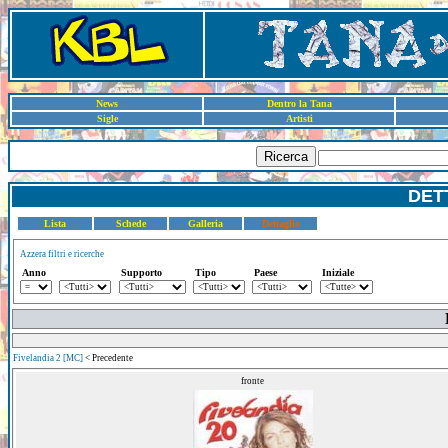
News
Dentro la Tana
Sigle
Artisti
Ricerca
DET
Lista
Schede
Galleria
Dettaglio
Azzera filtri e ricerche
Anno
Supporto
Tipo
Paese
Iniziale
Fivelandia 2 [MC]
< Precedente
fronte