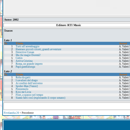
Anno: 2002
Editore: RTI Music
Tracce:
Lato 1
Tr.
Titolo
Autori
1
Tutti all'arrembaggio
A. Valeri
2
Hamtaro piccoli criceti, grandi avventure
A. Valeri
3
Detective Conan
A. Valeri
4
Ma che magie Doremì!
A. Valeri
5
Cubix
A. Valeri
6
Arriva Cristina
A. Valeri
7
Roma, un grande impero
A. Valeri
8
Papà gambalunga
A. Valeri
Lato 2
Tr.
Titolo
Autori
1
Roba da gatti
A. Valeri
2
I cavalieri del drago
A. Valeri
3
Ai confini dell'universo
A. Valeri
4
Spider-Man [Vanni]
A. Valeri
5
Prezzemolo
A. Valeri
6
Kiss me Licia
A. Valeri 
7
Flint, a spasso nel tempo
A. Valeri
8
Siamo fatti così (esplorando il corpo umano)
A. Valeri
Fivelandia 20
< Precedente