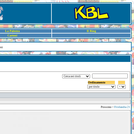
La Palestra
Il Ring
Cartoni
oni
Ordinamento
Prossimo >
Fivelandia 21