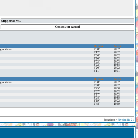
Supporto: MC
Contenuto: cartoni
Durata
Anno
rgio Vanni
2'50''
2002
3'12''
2002
3'06''
2002
3'30''
2002
3'02''
2002
3'02''
1988
4'20''
2002
3'11''
1991
Durata
Anno
rgio Vanni
2'38''
2002
3'08''
2002
3'25"
2000
3'07''
2002
3'37''
2002
3'08''
1985
3'39''
2002
2'48''
1989
Prossimo >
Fivelandia 21