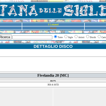
I Lottatori
Dischi
Ricerca
Tutte
Sigle
Artisti
Dischi
Cart
DETTAGLIO DISCO
Fivelandia 20 [MC]
aa.vv.
351
di
1172