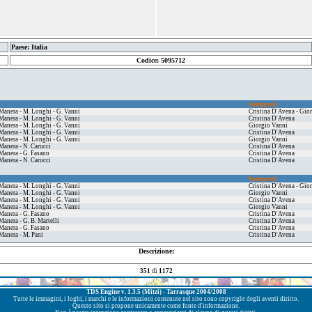
Paese: Italia
Codice: 5095712
Interpreti
 Manera - M. Longhi - G. Vanni
Cristina D'Avena - Gio
 Manera - M. Longhi - G. Vanni
Cristina D'Avena
 Manera - M. Longhi - G. Vanni
Giorgio Vanni
 Manera - M. Longhi - G. Vanni
Cristina D'Avena
 Manera - M. Longhi - G. Vanni
Giorgio Vanni
 Manera - N. Carucci
Cristina D'Avena
 Manera - G. Fasano
Cristina D'Avena
 Manera - N. Carucci
Cristina D'Avena
Interpreti
 Manera - M. Longhi - G. Vanni
Cristina D'Avena - Gio
 Manera - M. Longhi - G. Vanni
Giorgio Vanni
 Manera - M. Longhi - G. Vanni
Cristina D'Avena
 Manera - M. Longhi - G. Vanni
Giorgio Vanni
 Manera - G. Fasano
Cristina D'Avena
Manera - G. B. Martelli
Cristina D'Avena
 Manera - G. Fasano
Cristina D'Avena
 Manera - M. Pani
Cristina D'Avena
Descrizione:
351
di
1172
TDS Engine v. 1.3.5 (Mitzi) - Tarrasque 2004/2008
Tutte le immagini, i loghi, i marchi e le informazioni contenute nel sito sono copyright degli aventi diritto.
Questo sito si propone unicamente come fonte d'informazione.