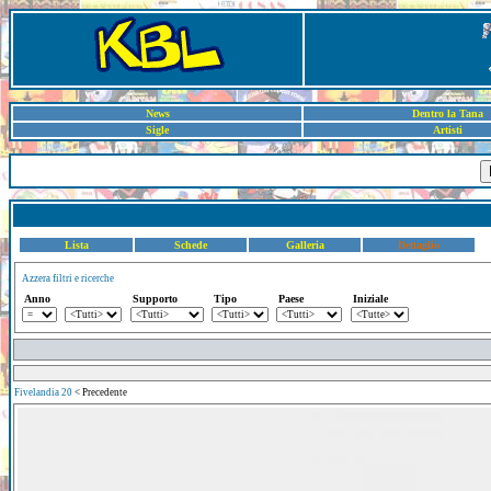
News
Dentro la Tana
Sigle
Artisti
Lista
Schede
Galleria
Dettaglio
Azzera filtri e ricerche
Anno
Supporto
Tipo
Paese
Iniziale
Fivelandia 20
< Precedente