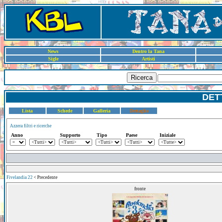
News
Dentro la Tana
Sigle
Artisti
Ricerca
DET
Lista
Schede
Galleria
Dettaglio
Azzera filtri e ricerche
Anno
Supporto
Tipo
Paese
Iniziale
Fivelandia 22
< Precedente
fronte