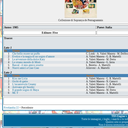
Collezione di Sopranya de Pentagrammis
Anno: 1985
Paese: Italia
Editore: Five
Tracce:
Lato 1
Tr.
Titolo
Autori
1
Che bello essere un puffo
C. Lonk - A. Valeri Manera - M. Delfo
2
Evelyn e la magia di un sogno d'amore
A. Valeri Manera - G. B. Martelli
3
Le avventure della dolce Katy
A. Valeri Manera - M. Detto
4
Lo strano mondo di Minù
A. Valeri Manera - G. Intra
5
Rascal - il mio amico orsetto
L. Beretta - A. Martelli
6
Nuovi amici a Ciao Ciao
Alinvest - A. Martelli
Lato 2
Tr.
Titolo
Autori
1
Kiss me Licia
A. Valeri Manera - G. B. Martelli
2
Occhi di gatto
A. Valeri Manera - N. Carucci
3
L'incantevole Creamy
A. Valeri Manera - G. B. Martelli
4
Arrivano gli Snorky
A. Valeri Manera - J. Ferne
5
Il grande sogno di Maya
A. Valeri Manera - M. Detto
6
Mr. T
A. Valeri Manera - A. Martelli
Fivelandia 22
< Precedente
TDS Engine v. 
Tutte le immagini, i loghi, i marchi e le i
Questo sito si prop
Non è nostra intenzione con