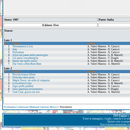
Anno: 1987
Paese: Italia
Editore: Five
Tracce:
Lato 1
Tr.
Titolo
Autori
1
Teneramente Licia
A. Valeri Manera - N. Carucci
2
Jem
A. Valeri Manera - N. Carucci
3
Pollyanna
A. Valeri Manera - N. Carucci
4
Alice nel paese delle meraviglie
A. Valeri Manera - G. B. Martelli
5
Gli amici cercafamiglia
A. Valeri Manera - V. Draghi
6
Sandy dai mille colori
A. Valeri Manera - G. B. Martelli
7
Dai vieni a Bim Bum Bam
A. Valeri Manera - A. Martelli
Lato 2
Tr.
Titolo
Autori
1
Piccola bianca Sibert
A. Valeri Manera - N. Carucci
2
Vola mio mini pony
A. Valeri Manera - N. Carucci
3
Maple Town: un nido di simpatia
A. Valeri Manera - N. Carucci
4
Licia dolce Licia
A. Valeri Manera - G. B. Martelli
5
Ogni puffo pufferà
A. Valeri Manera - N. Carucci
6
Juny peperina inventatutto
A. Valeri Manera - V. Draghi
7
Ciao Ciao, gioca con noi
A. Valeri Manera - A. Martelli
Fivelandia 5 [edizione Mediaset Cartoon Music]
< Precedente
TDS Engine v. 
Tutte le immagini, i loghi, i marchi e le i
Questo sito si prop
Non è nostra intenzione con