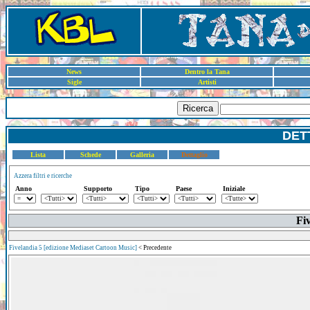
News
Dentro la Tana
Sigle
Artisti
Ricerca
DET
Lista
Schede
Galleria
Dettaglio
Azzera filtri e ricerche
Anno
Supporto
Tipo
Paese
Iniziale
Fi
Fivelandia 5 [edizione Mediaset Cartoon Music]
< Precedente