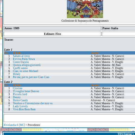
Collezione di Sopranya de Pentagrammis
Anno: 1989
Paese: Italia
Editore: Five
Tracce:
Lato 1
Tr.
Titolo
Autori
1
Sabato al circo
A. Valeri Manera - N. Carucci
2
Evviva Palm Town
A. Valeri Manera - N. Carucci
3
Conte Dacula
A. Valeri Manera - V. Draghi
4
Questa allegra gioventù
A. Valeri Manera - M. Pani
5
I puffi sanno
A. Valeri Manera - V. Draghi
6
Ciao, io sono Michael
A. Valeri Manera - V. Draghi
7
Hilary
A. Valeri Manera - N. Carucci
8
Per me, per te, per noi Ciao Ciao
A. Valeri Manera - V. Draghi
Lato 2
Tr.
Titolo
Autori
1
Cristina
A. Valeri Manera - N. Carucci
2
Ti voglio bene Denver
A. Valeri Manera - N. Carucci
3
Piccolo lord
A. Valeri Manera - N. Carucci
4
Denny
A. Valeri Manera - N. Carucci
5
Dolce Candy
Alinvest - N. Carucci
6
Teodoro e l'invenzione che non va
A. Valeri Manera - V. Draghi
7
Lady Lovely
A. Valeri Manera - V. Draghi
8
Viva Bim Bum Bam
A. Valeri Manera - V. Draghi
Fivelandia 6 [MC]
< Precedente
TDS Engine v. 