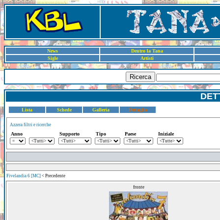
News
Dentro la Tana
Sigle
Artisti
Ricerca
DET
Lista
Schede
Galleria
Dettaglio
Azzera filtri e ricerche
Anno
Supporto
Tipo
Paese
Iniziale
Fivelandia 6 [MC]
< Precedente
fronte