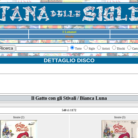
I Lottatori
Dischi
Ricerca
Tutte
Sigle
Artisti
Dischi
Cart
DETTAGLIO DISCO
Il Gatto con gli Stivali / Bianca Luna
540
di
1172
fronte (2)
fronte (3)