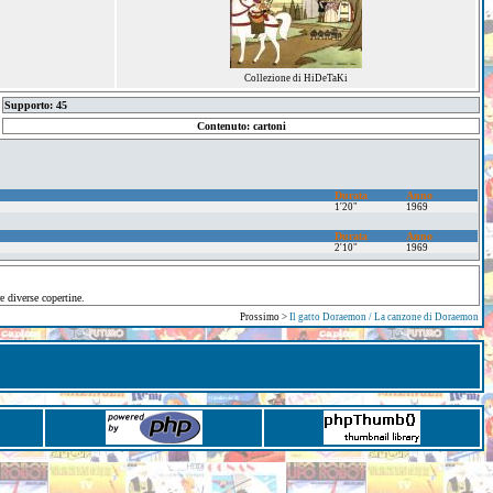
Collezione di HiDeTaKi
Supporto: 45
Contenuto: cartoni
Durata
Anno
1'20"
1969
Durata
Anno
2'10"
1969
e diverse copertine.
Prossimo >
Il gatto Doraemon / La canzone di Doraemon