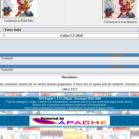
Collezione di HiDeTaKi
Collezione di Ivan Mazzoni
Paese: Italia
Codice: CI 20245
Interpreti
S. Tuminelli
Interpreti
S. Tuminelli
Descrizione:
ano contenente canzoni per un cartone animato giapponese. Il disco non ne riporta però gli interpreti. Esistono tr
540
di
1172
TDS Engine v. 1.3.5 (Mitzi) - Tarrasque 2004/2008
Tutte le immagini, i loghi, i marchi e le informazioni contenute nel sito sono copyright degli aventi diritto.
Questo sito si propone unicamente come fonte d'informazione.
Non è nostra intenzione contestare o appropriarci di alcuno di questi diritti.