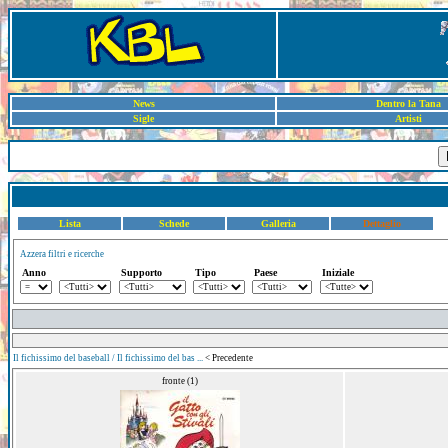
News
Dentro la Tana
Sigle
Artisti
Lista
Schede
Galleria
Dettaglio
Azzera filtri e ricerche
Anno
Supporto
Tipo
Paese
Iniziale
Il fichissimo del baseball / Il fichissimo del bas ...
< Precedente
fronte (1)