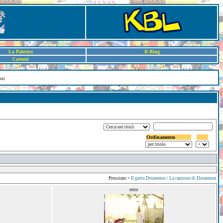
La Palestra
Il Ring
Cartoni
oni
Ordinamento
Prossimo >
Il gatto Doraemon / La canzone di Doraemon
retro