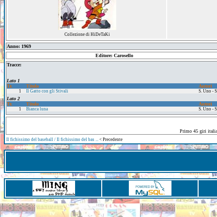
Collezione di HiDeTaKi
Anno: 1969
Editore: Carosello
Tracce:
Lato 1
Tr.
Titolo
Autori
1
Il Gatto con gli Stivali
S. Uno - 
Lato 2
Tr.
Titolo
Autori
1
Bianca luna
S. Uno - 
Primo 45 giri itali
Il fichissimo del baseball / Il fichissimo del bas ...
< Precedente