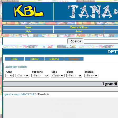
News
Dentro la Tana
Sigle
Artisti
Ricerca
DET
Lista
Schede
Galleria
Dettaglio
Azzera filtri e ricerche
Anno
Supporto
Tipo
Paese
Iniziale
I grandi 
I grandi successi della TV Vol.2
< Precedente