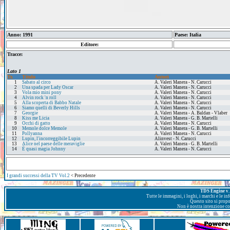
Anno: 1991
Paese: Italia
Editore:
Tracce:
Lato 1
Tr.
Titolo
Autori
1
Sabato al circo
A. Valeri Manera - N. Carucci
2
Una spada per Lady Oscar
A. Valeri Manera - N. Carucci
3
Vola mio mini pony
A. Valeri Manera - N. Carucci
4
Alvin rock 'n roll
A. Valeri Manera - N. Carucci
5
Alla scoperta di Babbo Natale
A. Valeri Manera - N. Carucci
6
Siamo quelli di Beverly Hills
A. Valeri Manera - N. Carucci
7
Georgie
A. Valeri Manera - A. Baldan - Vlaber
8
Kiss me Licia
A. Valeri Manera - G. B. Martelli
9
Occhi di gatto
A. Valeri Manera - N. Carucci
10
Memole dolce Memole
A. Valeri Manera - G. B. Martelli
11
Pollyanna
A. Valeri Manera - N. Carucci
12
Lupin, l'incorreggibile Lupin
Alinvest - N. Carucci
13
Alice nel paese delle meraviglie
A. Valeri Manera - G. B. Martelli
14
È quasi magia Johnny
A. Valeri Manera - N. Carucci
I grandi successi della TV Vol.2
< Precedente
TDS Engine v. 
Tutte le immagini, i loghi, i marchi e le i
Questo sito si prop
Non è nostra intenzione con