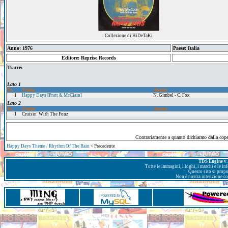
Collezione di HiDeTaKi
Anno: 1976
Paese: Italia
Editore: Reprise Records
Tracce:
Lato 1
Tr.
Titolo
Autori
1
Happy Days [Pratt & McClain]
N. Gimbel - C. Fox
Lato 2
Tr.
Titolo
Autori
1
Cruisin' With The Fonz
Contrariamente a quanto dichiarato dalla cope
Happy Days Theme / Rhythm Of The Rain
< Precedente
TDS Engine v. 
Tutte le immagini, i loghi, i marchi e le i
Questo sito si prop
Non è nostra intenzione con