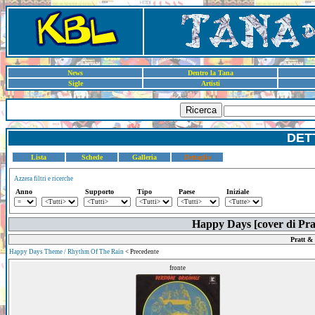
News
Dentro la Tana
Sigle
Artisti
Ricerca
DET
Lista
Schede
Galleria
Dettaglio
Azzera filtri e ricerche
Anno
Supporto
Tipo
Paese
Iniziale
Happy Days [cover di Prat
Pratt &
Happy Days Theme / Rhythm Of The Rain
< Precedente
fronte