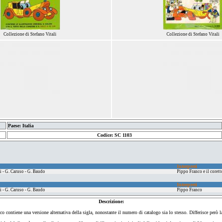
Collezione di Stefano Vitali
Collezione di Stefano Vitali
Paese: Italia
Codice: SC 1103
Interpreti
i - G. Caruso - G. Baudo
Pippo Franco e il corett
Interpreti
i - G. Caruso - G. Baudo
Pippo Franco
Descrizione:
o contiene una versione alternativa della sigla, nonostante il numero di catalogo sia lo stesso. Differisce però l