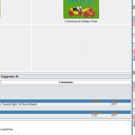
Collezione di Stefano Vitali
Supporto: 45
Contenuto:
Durata
Anno
o "I nostri figli" di Nora Orlandi
1977
Durata
Anno
2'20"
1977
a copertina.