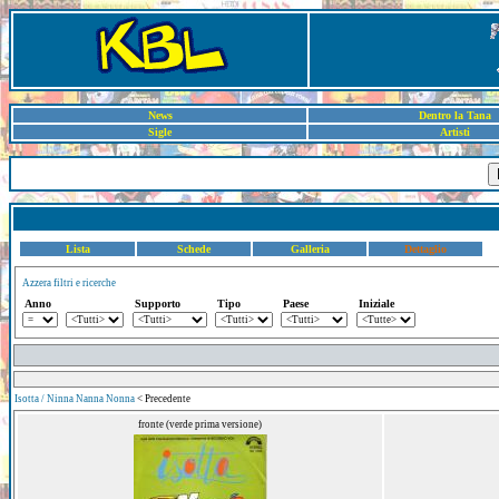
News
Dentro la Tana
Sigle
Artisti
Lista
Schede
Galleria
Dettaglio
Azzera filtri e ricerche
Anno
Supporto
Tipo
Paese
Iniziale
Isotta / Ninna Nanna Nonna
< Precedente
fronte (verde prima versione)