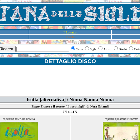
I Lottatori
Dischi
Ricerca
Tutte
Sigle
Artisti
Dischi
Cart
DETTAGLIO DISCO
Isotta [alternativa] / Ninna Nanna Nonna
Pippo Franco e il coretto "I nostri figli" di Nora Orlandi
575
di
1172
copertina anteriore libretto
copertina posteriore libretto