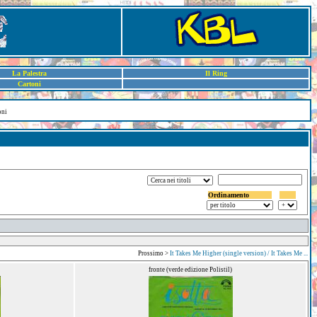
La Palestra
Il Ring
Cartoni
oni
Ordinamento
Prossimo >
It Takes Me Higher (single version) / It Takes Me ...
fronte (verde edizione Polistil)