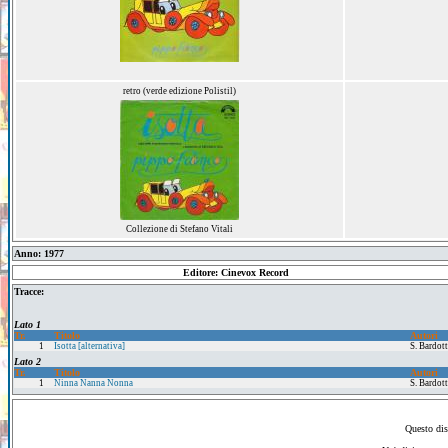
retro (verde edizione Polistil)
Collezione di Stefano Vitali
Anno: 1977
Editore: Cinevox Record
Tracce:
Lato 1
Tr.
Titolo
Autori
1
Isotta [alternativa]
S. Bardott
Lato 2
Tr.
Titolo
Autori
1
Ninna Nanna Nonna
S. Bardott
Questo disc