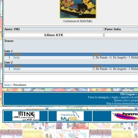
Collezione di HiDeTaKi
Anno: 1982
Paese: Italia
Editore: KTR
Tracce:
Lato 1
Tr.
Titolo
Autori
1
Jacky
C. De Natale - G. De Angelis - J. Hid
Lato 2
Tr.
Titolo
Autori
1
Senda
C. De Natale - G. De Angelis - J. Hid
Jacky
< Precedente
TDS Engine v. 
Tutte le immagini, i loghi, i marchi e le i
Questo sito si prop
Non è nostra intenzione con