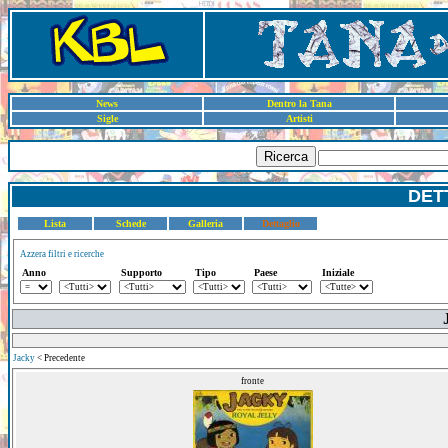
News
Dentro la Tana
Sigle
Artisti
Ricerca
DET
Lista
Schede
Galleria
Dettaglio
Azzera filtri e ricerche
Anno
Supporto
Tipo
Paese
Iniziale
Jacky
< Precedente
fronte