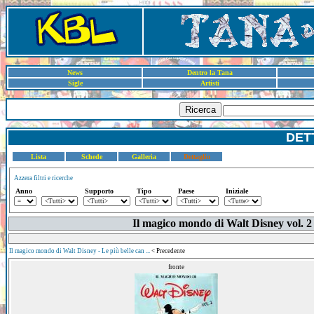
News
Dentro la Tana
Sigle
Artisti
Ricerca
DET
Lista
Schede
Galleria
Dettaglio
Azzera filtri e ricerche
Anno
Supporto
Tipo
Paese
Iniziale
Il magico mondo di Walt Disney vol. 2 -
Il magico mondo di Walt Disney - Le più belle can ...
< Precedente
fronte