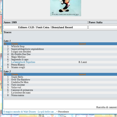
Anno: 1989
Paese: Italia
Editore: CGD / Fonit Cetra / Disneyland Record
Tracce:
Lato 1
Tr.
Titolo
Autori
1
Whistle Stop
2
Supercalifragilistic-espiralidoso
3
I sogni son desideri
4
Hi-Diddle Dee Dee
5
Mago Merlino
6
Seguendo il capo
7
La famiglia di Topolino
B. Lauzi
8
Penna Bianca
9
Stiamo svegli
Lato 2
Tr.
Titolo
Autori
1
Jingle Bells
2
Over The Rainbow
3
Crudelia De Mon
4
Tutti insieme
5
Vola e va!
6
Canzone di primavera
7
La tirolese dei nani
8
Ninna nanna
Raccolta di canzoni
Il magico mondo di Walt Disney - Le più belle can ...
< Precedente