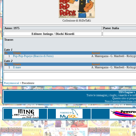
Collezione di HiDeTaKi
Anno: 1975
Paese: Italia
Editore: Intingo / Dischi Ricordi
Tracce:
Lato 1
Tr.
Titolo
Autori
1
Pop-Pop-Popeye (Braccio di Ferro)
A. Mantegazza - G. Manfredi - Rickyg
Lato 2
Tr.
Titolo
Autori
1
Il mare
A. Mantegazza - G. Manfredi - Rickyg
Ponymusical
< Precedente
TDS Engine v. 
Tutte le immagini, i loghi, i marchi e le i
Questo sito si prop
Non è nostra intenzione con