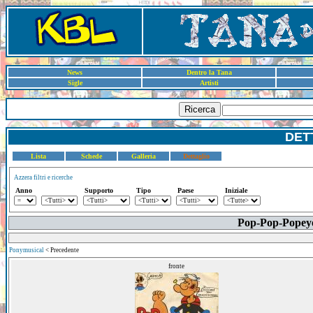
News
Dentro la Tana
Sigle
Artisti
Ricerca
DET
Lista
Schede
Galleria
Dettaglio
Azzera filtri e ricerche
Anno
Supporto
Tipo
Paese
Iniziale
Pop-Pop-Popeye 
Ponymusical
< Precedente
fronte